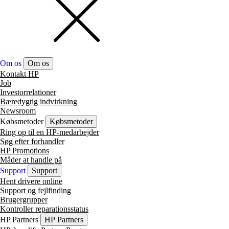
Om os
Om os
Kontakt HP
Job
Investorrelationer
Bæredygtig indvirkning
Newsroom
Købsmetoder
Købsmetoder
Ring op til en HP-medarbejder
Søg efter forhandler
HP Promotions
Måder at handle på
Support
Support
Hent drivere online
Support og fejlfinding
Brugergrupper
Kontroller reparationsstatus
HP Partners
HP Partners