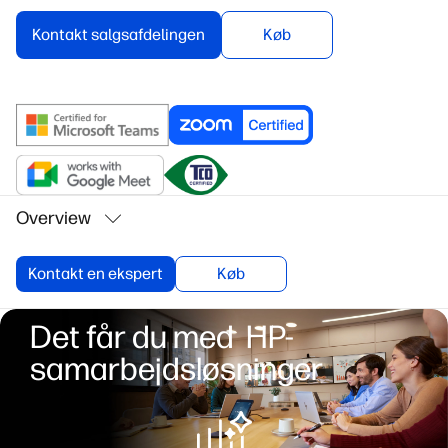
Kontakt salgsafdelingen
Køb
Overview
Kontakt en ekspert
Køb
Det får du med HP-
samarbejdsløsninger