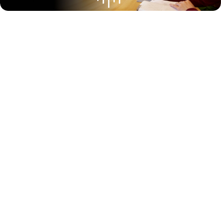
AI-drevet implementering.
Reducer friktioner med AI-
drevne oplevelser, der forbedrer video, fjerner støj og
holder teams fokuserede.
Enkelt med én leverandør.
Gør implementering nemmere med
ét økosystem og problemfri kompatibilitet på tværs af førende
mødeplatforme.
Enkel håndtering og support.
Reducer supportkrav med central
administration, proaktiv fejlfinding og indsigt for at optimere