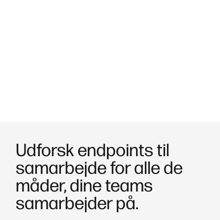
brug og omkostninger.
Udviklet med sikkerhed for øje.
Beskyt din organisation med
krypteret kommunikation og centraliseret
firmwareadministration for at reducere risikoen og styrke
kontrollen.
Udforsk endpoints til
samarbejde for alle de
måder, dine teams
samarbejder på.