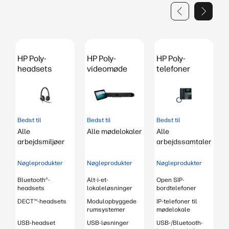
HP Poly-
HP Poly-
HP Poly-
headsets
videomøde
telefoner
Bedst til
Bedst til
Bedst til
B
Alle
Alle mødelokaler
Alle
r
arbejdsmiljøer
arbejdssamtaler
Nøgleprodukter
Nøgleprodukter
Nøgleprodukter
Bluetooth®-
Alt-i-et-
Open SIP-
B
headsets
lokaleløsninger
bordtelefoner
DECT™-headsets
Modulopbyggede
IP-telefoner til
rumsystemer
mødelokale
USB-headset
USB-løsninger
USB-/Bluetooth-