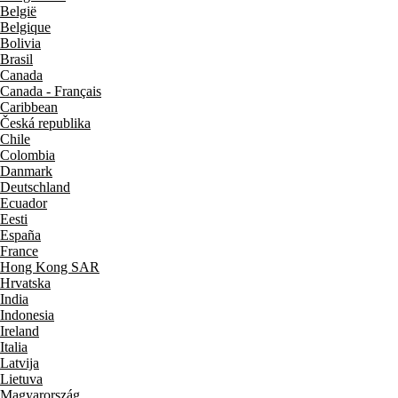
België
Belgique
Bolivia
Brasil
Canada
Canada - Français
Caribbean
Česká republika
Chile
Colombia
Danmark
Deutschland
Ecuador
Eesti
España
France
Hong Kong SAR
Hrvatska
India
Indonesia
Ireland
Italia
Latvija
Lietuva
Magyarország