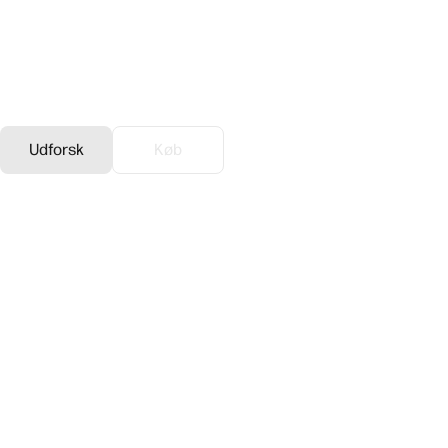
HP Poly Mission USB-serien
Oplev den næste generation af USB-headsets, som er
bygget til opkaldsintensive miljøer.
Udforsk
Køb