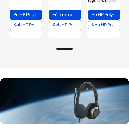
højttalertelefoner
Se HP Poly-headsets
Få mere at vide om HP Poly til videomøder
Se HP Poly-telefoner
Køb HP Poly-headsets
Køb HP Poly til videomøde
Køb HP Poly-telefoner
Ny serie