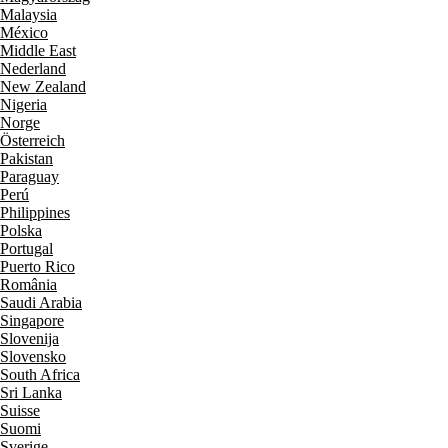
Malaysia
México
Middle East
Nederland
New Zealand
Nigeria
Norge
Österreich
Pakistan
Paraguay
Perú
Philippines
Polska
Portugal
Puerto Rico
România
Saudi Arabia
Singapore
Slovenija
Slovensko
South Africa
Sri Lanka
Suisse
Suomi
Sverige