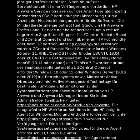
jähriger Laufzeit erhältlich. Nach Ablauf der
Servicelaufzeit ist eine Verlängerung erforderlich. HP
Anyware Services basieren auf der Anzahl der gleichzeitig
verwendeten PCoIP-Verbindungen (Abrechnung für die
Anzahl der Hostverbindungen, nicht für die Software). Die
Mindestbestellmenge beträgt fünf Stück. Ein HP Anyware
Professional Service beinhaltet darüber hinaus zeitlich
begrenzten Zugriff und Support für ZCentral Remote Boost
und ZCentral Connect und kann über einen HP Fachhändler
oder beim HP Vertrieb unter
hp.com/Anyware
erworben
werden. ZCentral Remote Boost Sender erfordert Windows
10 oder 11, RHEL/CentOS (7 oder 8) oder UBUNTU 18.04
oder 20.04 LTS als Betriebssystem. Die Betriebssysteme
macOS (10.14 oder neuer) und ThinPro 7.2 werden nur auf
der Empfängerseite unterstützt. ZCentral Connect
erfordert Windows (10 oder 11) oder Windows Server (2016
oder 2019) als Betriebssystem sowie Microsoft Active
Directory und Intel Active Management Technology für
bestimmte Funktionen. Informationen zu den
Systemanforderungen sowie zur Installation von HP
Anyware und Anyware Manager finden Sie in den
Administrator-Handbüchern unter:
https://docs.teradici.com/find/product/hp-anyware
. Für
ausgewählte HP Workforce Solutions ist ein HP Insights-
Agent für Windows, Mac und Android erforderlich, der unter
https://admin.hp.com/software
zum Download zur
Verfügung steht. Die vollständigen
Systemvoraussetzungen und Services, für die der Agent
erforderlich ist, finden Sie unter
https://admin.hp.com/requirements
. Der Agent erfasst