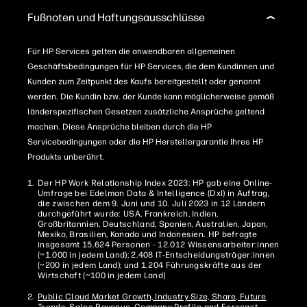
Fußnoten und Haftungsausschlüsse
Für HP Services gelten die anwendbaren allgemeinen
Geschäftsbedingungen für HP Services, die dem Kundinnen und
Kunden zum Zeitpunkt des Kaufs bereitgestellt oder genannt
werden. Die Kundin bzw. der Kunde kann möglicherweise gemäß
länderspezifischen Gesetzen zusätzliche Ansprüche geltend
machen. Diese Ansprüche bleiben durch die HP
Servicebedingungen oder die HP Herstellergarantie Ihres HP
Produkts unberührt.
Der HP Work Relationship Index 2023: HP gab eine Online-
Umfrage bei Edelman Data & Intelligence (DxI) in Auftrag,
die zwischen dem 9. Juni und 10. Juli 2023 in 12 Ländern
durchgeführt wurde: USA, Frankreich, Indien,
Großbritannien, Deutschland, Spanien, Australien, Japan,
Mexiko, Brasilien, Kanada und Indonesien. HP befragte
insgesamt 15.624 Personen - 12.012 Wissensarbeiter:innen
(~1.000 in jedem Land); 2.408 IT-Entscheidungsträger:innen
(~200 in jedem Land); und 1.204 Führungskräfte aus der
Wirtschaft (~100 in jedem Land)
Public Cloud Market Growth, Industry Size, Share, Future
Trends, Sales Revenue, Company Profile and Forecast