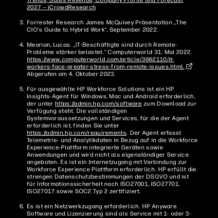
2027 – iCrowdResearch
Forrester Research James McQuivey Präsentation „The
CIO's Guide to Hybrid Work“, September 2022.
Mearian, Lucas. „IT-Beschäftigte sind durch Remote-
Probleme stärker belastet.“ Computerworld 31. Mai 2022.
https://www.computerworld.com/article/3662110/it-
workers-face-greater-stress-from-remote-issues.html.
Abgerufen am 4. Oktober 2023.
Für ausgewählte HP Workforce Solutions ist ein HP
Insights-Agent für Windows, Mac und Android erforderlich,
der unter
https://admin.hp.com/software
zum Download zur
Verfügung steht. Die vollständigen
Systemvoraussetzungen und Services, für die der Agent
erforderlich ist, finden Sie unter
https://admin.hp.com/requirements
. Der Agent erfasst
Telemetrie- und Analytikdaten in Bezug auf in die Workforce
Experience-Plattform integrierte Geräten sowie
Anwendungen und wird nicht als eigenständiger Service
angeboten. Es ist ein Internetzugang mit Verbindung zur
Workforce Experience Plattform erforderlich. HP erfüllt die
strengen Datenschutzbestimmungen der DSGVO und ist
für Informationssicherheit nach ISO27001, ISO27701,
ISO27017 sowie SOC2 Typ 2 zertifiziert.
Es ist ein Netzwerkzugang erforderlich. HP Anyware
Software und Lizenzierung sind als Service mit 1- oder 3-