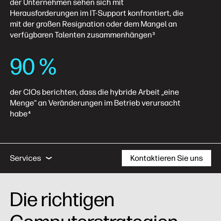
der Unternehmen sehen sich mit
Herausforderungen im IT-Support konfrontiert, die
mit der großen Resignation oder dem Mangel an
verfügbaren Talenten zusammenhängen
3
90 %
der CIOs berichten, dass die hybride Arbeit „eine
Menge“ an Veränderungen im Betrieb verursacht
habe
4
Einblicke in die Datenverarbeitung
Geschäftserge
Services
Kontaktieren Sie uns
Einblicke in die Datenverarbeitung
Die richtigen
Geschäftsergebnisse