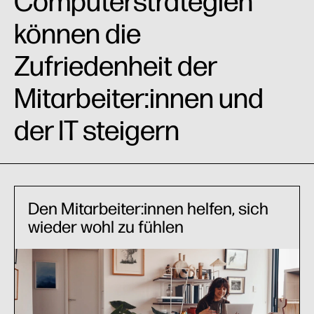
Computerstrategien
Case Studies
können die
Zufriedenheit der
Mitarbeiter:innen und
der IT steigern
Den Mitarbeiter:innen helfen, sich
wieder wohl zu fühlen