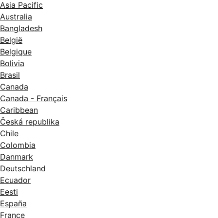
Asia Pacific
Australia
Bangladesh
België
Belgique
Bolivia
Brasil
Canada
Canada - Français
Caribbean
Česká republika
Chile
Colombia
Danmark
Deutschland
Ecuador
Eesti
España
France