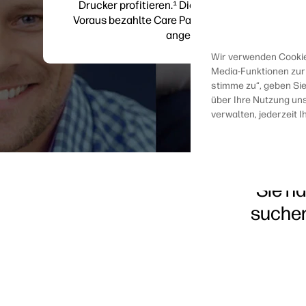
Drucker profitieren.¹ Die Services werden als i
Voraus bezahlte Care Packs oder als Abonneme
angeboten.
Wir verwenden Cookies
Media-Funktionen zur 
stimme zu“, geben Si
über Ihre Nutzung uns
verwalten, jederzeit
Sie h
suchen