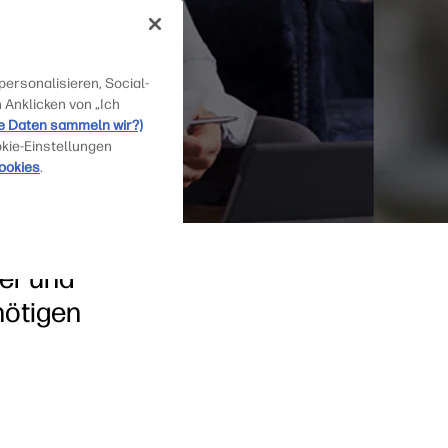
ersonalisieren, Social-
 Anklicken von „Ich
e Daten sammeln wir?)
okie-Einstellungen
ookies
.
er und
nötigen