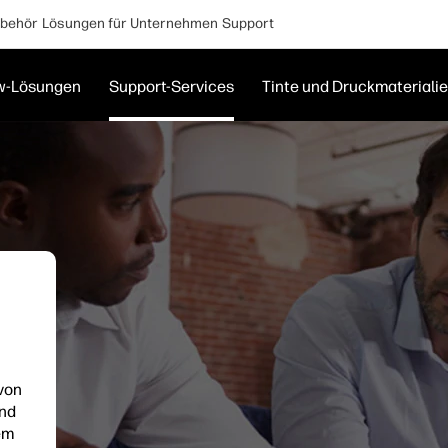
behör
Lösungen für Unternehmen
Support
w-Lösungen
Support-Services
Tinte und Druckmateriali
von
und
em