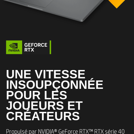
BAR redimensionnable
Paramètres de jeu optimaux
UNE VITESSE
INSOUPÇONNÉE
Mémoire
POUR LES
Jusqu’à 16 Go de mémoire vive DDR4-
JOUEURS ET
3200 MHz (2 x 8 Go)
CRÉATEURS
Logements de mémoire
Propulsé par NVIDIA® GeForce RTX™ RTX série 40