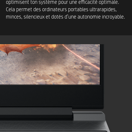
optimisent ton système pour une efficacité optimale.
Cela permet des ordinateurs portables ultrarapides,
Audio par B&O avec deux haut-parleurs
minces, silencieux et dotés d’une autonomie incroyable.
Clavier intégré
Clavier pleine grandeur rétroéclairé avec pavé
numérique
HP Imagepad avec prise en charge des gestes
multipoints
Ports d’entrée/sortie externes
1 SuperSpeed USB de Type-C® avec débit de
signalisation de 5 Gbit/s (DisplayPort™ 1.4, HP
4
Sleep and Charge)
1 SuperSpeed USB de Type-A avec débit de
4
signalisation de 5 Gbit/s (HP Sleep and Charge)