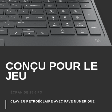
1 SuperSpeed USB de Type-A avec débit de
4
signalisation de 5 Gb/s
Prise audio combinée
Port Ethernet
HDMI 2.1
CONÇU POUR LE
JEU
ÉCRAN DE 15,6 PO
CLAVIER RÉTROÉCLAIRÉ AVEC PAVÉ NUMÉRIQUE
Avec une empreinte de 15,6 po pour un format
compact
PAVÉ TACTILE AGRANDI