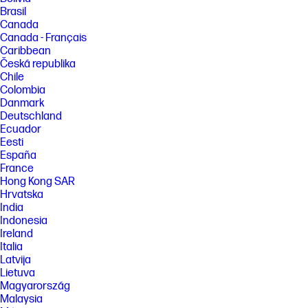
Brasil
Canada
Canada - Français
Caribbean
Česká republika
Chile
Colombia
Danmark
Deutschland
Ecuador
Eesti
España
France
Hong Kong SAR
Hrvatska
India
Indonesia
Ireland
Italia
Latvija
Lietuva
Magyarország
Malaysia