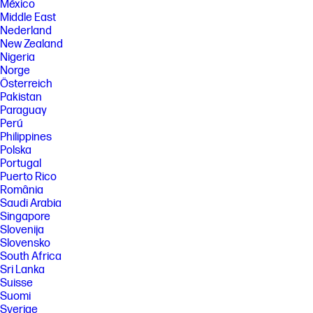
México
Middle East
Nederland
New Zealand
Nigeria
Norge
Österreich
Pakistan
Paraguay
Perú
Philippines
Polska
Portugal
Puerto Rico
România
Saudi Arabia
Singapore
Slovenija
Slovensko
South Africa
Sri Lanka
Suisse
Suomi
Sverige