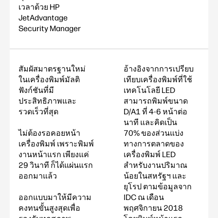
เวลาด้วย HP
JetAdvantage
Security Manager
สัมผัสมาตรฐานใหม่
อ้างอิงจากการเปรียบ
ในเครื่องพิมพ์มัลติ
เทียบเครื่องพิมพ์ที่ใช้
ฟังก์ชันที่มี
เทคโนโลยี LED
ประสิทธิภาพและ
สามารถพิมพ์ขนาด
รวดเร็วที่สุด
D/A1 ที่ 4-6 หน้าต่อ
นาที และคิดเป็น
ไม่ต้องรอคอยหน้า
70% ของส่วนแบ่ง
เครื่องพิมพ์ เพราะพิมพ์
ทางการตลาดของ
งานหน้าแรก เพียงแค่
เครื่องพิมพ์ LED
29 วินาที ก็ได้แผ่นแรก
สำหรับงานปริมาณ
ออกมาแล้ว
น้อยในสหรัฐฯ และ
ยุโรป ตามข้อมูลจาก
ออกแบบมาให้มีความ
IDC ณ เดือน
คงทนขั้นสูงสุดเพื่อ
พฤศจิกายน 2018