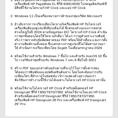
ต้องใช้ชุดอัปเกรด PageWide XL PostScript/PDF สําหรับ
เครื่องพิมพ์ HP PageWide XL ซีรีส์ 4000/4500 โปรดดูผลิตภัณฑ์ที่
มีสิทธิ์ใช้งานไดรเวอร์ HP Click และแอป HP Click
Windows 11 เป็นเครื่องหมายการค้าของกลุ่มบริษัท Microsoft
อ้างอิงจากการเปรียบเทียบไดรเวอร์เครื่องพิมพ์ HP กับไดรเวอร์
เครื่องพิมพ์ของคู่แข่งที่เทียบเคียงได้ ซึ่งครองส่วนแบ่งการตลาด
ส่วนใหญ่ในปี 2024 ตามข้อมูลของ IDC ไดรเวอร์ HP Click ดำเนิน
การทุกขั้นตอนโดยใช้ไดรเวอร์เดียว ได้แก่ การดูตัวอย่างงานพิมพ์
จริง การตรวจจับข้อผิดพลาดของ PDF พร้อมให้คำเตือน และการตั้ง
ค่างานพิมพ์รวมทั้งหมด ซึ่งแตกต่างจากคู่แข่งที่ไม่ได้ผสานรวมมา
ให้ ดำเนินการเปรียบเทียบโดย Sogeti ในเดือนกรกฎาคม 2024
พร้อมใช้งานสําหรับ Windows 7 ขึ้นไป และสำหรับ macOS 10 ขึ้น
ไป เวอร์ชันล่าสุดที่รองรับ Windows 7 และ 8 คือในปี 2021
สร้าง PDF ของเอกสารต้นฉบับตามที่ระบุไว้ในการตั้งค่ากล่อง
โต้ตอบการพิมพ์ของแอปพลิเคชันต้นทาง โดยไม่สะท้อนการปรับ
เปลี่ยนใดๆ ที่ทำภายในซอฟต์แวร์การแสดงตัวอย่างของเรา
ฟังก์ชันการทำงานนี้ใช้งานได้เฉพาะในไดรเวอร์ HP Click เท่านั้น
พร้อมใช้งานในไดรเวอร์ HP Click สําหรับพล็อตเตอร์ HP
DesignJet ซีรีส์ T850/T870/T950 พร้อมใช้งานในแอป HP Click
สําหรับพล็อตเตอร์ HP DesignJet ซีรีส์ T850/T870/T950,
เครื่องพิมพ์ HP DesignJet Z6 Pro และเครื่องพิมพ์ HP DesignJet
Z9⁺ Pro