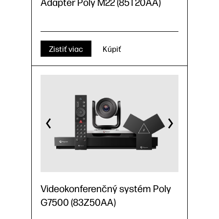
Adaptér Poly M22 (85T20AA)
Zistiť viac
Kúpiť
Videokonferenčný systém Poly
G7500 (83Z50AA)