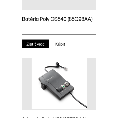
Batéria Poly CS540 (85Q98AA)
Zistiť viac
Kúpiť