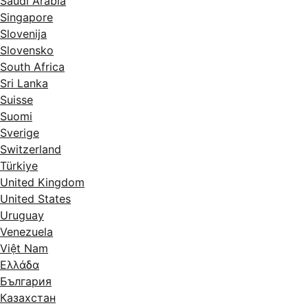
Saudi Arabia
Singapore
Slovenija
Slovensko
South Africa
Sri Lanka
Suisse
Suomi
Sverige
Switzerland
Türkiye
United Kingdom
United States
Uruguay
Venezuela
Việt Nam
Ελλάδα
България
Казахстан