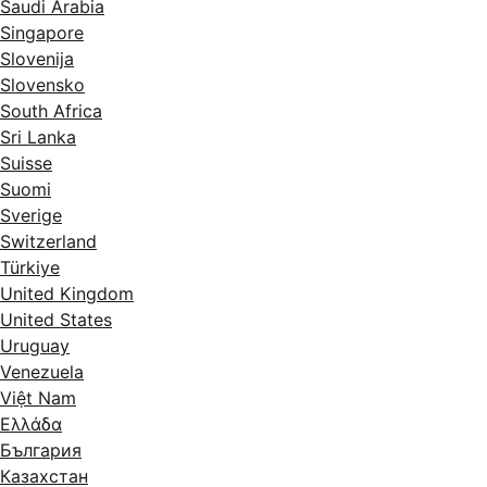
Saudi Arabia
Singapore
Slovenija
Slovensko
South Africa
Sri Lanka
Suisse
Suomi
Sverige
Switzerland
Türkiye
United Kingdom
United States
Uruguay
Venezuela
Việt Nam
Ελλάδα
България
Казахстан