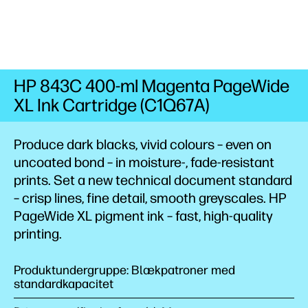
HP 843C 400-ml Magenta PageWide
XL Ink Cartridge (C1Q67A)
Produce dark blacks, vivid colours – even on
uncoated bond – in moisture-, fade-resistant
prints.
Set a new technical document standard
– crisp lines, fine detail, smooth greyscales. HP
PageWide XL pigment ink – fast, high-quality
printing.
Produktundergruppe: Blækpatroner med
standardkapacitet