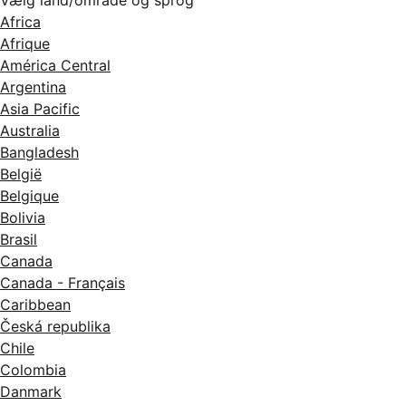
Vælg land/område og sprog
Africa
Afrique
América Central
Argentina
Asia Pacific
Australia
Bangladesh
België
Belgique
Bolivia
Brasil
Canada
Canada - Français
Caribbean
Česká republika
Chile
Colombia
Danmark