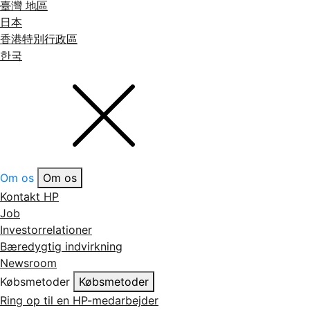
臺灣 地區
日本
香港特別行政區
한국
Om os
Om os
Kontakt HP
Job
Investorrelationer
Bæredygtig indvirkning
Newsroom
Købsmetoder
Købsmetoder
Ring op til en HP-medarbejder