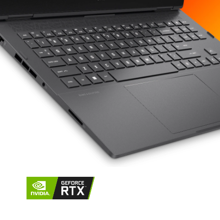
Hukommelse
Hukommelsesslot
Lagring
Operativsystem