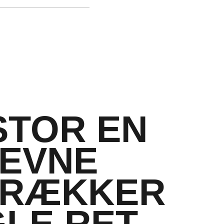
0HX (maks. boost-
,9 GHz, 16 MB L3-cache,
RTX™ 3070 Ti-laptop
 med DLSS, Ray
STOR EN
x-Q-teknologi: ​
EVNE
TRÆKKER
LE RET
til spil