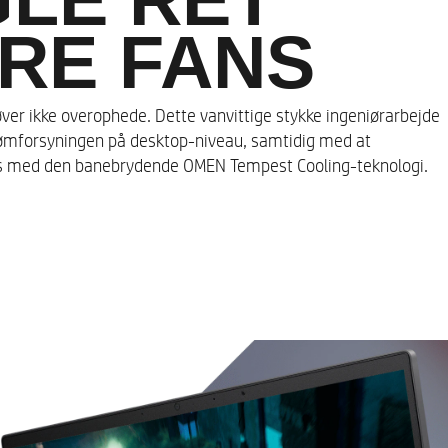
RE FANS
 RAM (2 x 16 GB)
er ikke overophede. Dette vanvittige stykke ingeniørarbejde
trømforsyningen på desktop-niveau, samtidig med at
 med den banebrydende OMEN Tempest Cooling-teknologi.
NVMe™ TLC M.2 SSD
icroedge-skærm uden