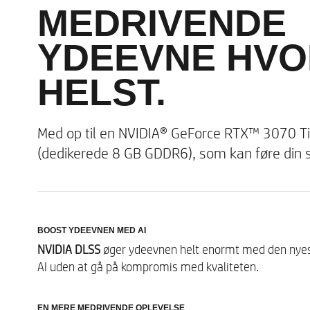
MEDRIVENDE
YDEEVNE HVO
HELST.
Skærm
Med op til en NVIDIA® GeForce RTX™ 3070 T
(dedikerede 8 GB GDDR6), som kan føre din sp
Trådløs tilslutning
BOOST YDEEVNEN MED AI
NVIDIA DLSS
øger ydeevnen helt enormt med den nye
AI uden at gå på kompromis med kvaliteten.
Digitale medier
EN MERE MEDRIVENDE OPLEVELSE