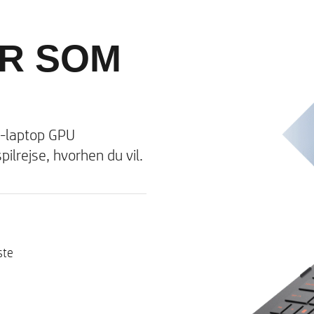
genskær med IPS
Med mulighed for lavt blåt ly
R SOM
Med 100 % sRGB-mulighede
Lysindstilling på op til 300 ni
Op til 3 ms svartid4 afhængig
Op til QHD-opløsning (2560 
Opdateringshastighed på op 
i-laptop GPU
ilrejse, hvorhen du vil.
Op til kombination af MediaT
og Bluetooth® 5.2 (understøt
filoverførselshastigheder)
Understøtter MU-MIMO
ste
Kortlæser til SD-medier i fl