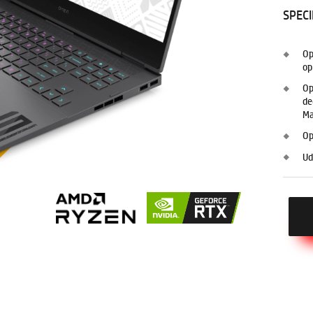
SPECI
Op
op
Op
de
Ma
Op
Ud