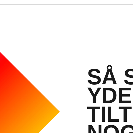
Op til en AMD Ryzen™ 9 690
clockfrekvens(2i) på op til 4
1
8 kerner, 16 tråde))
​Op til en NVIDIA® GeForce 
GPU (dedikeret 8 GB GDDR6)
SÅ 
Tracing og Max-Q-teknologi.
Omfatter følgende NVIDIA Ma
YDE
-Dynamisk boost
-Batteri-boost
TIL
-Hurtig skalering af kerne
​-CPU-optimering
​-Justerbar BAR
NOG
-Indstillinger, der er optimale 