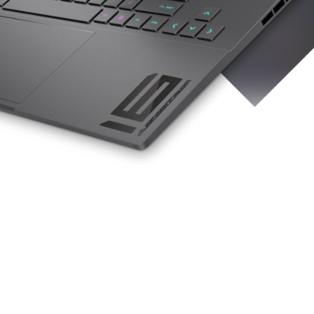
e
ur i fuld størrelse og
ti-Ghosting Key-
else af multi-touch-
Gbps signalhastighed
5
Gbps signalhastighed