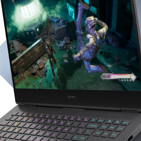
s
r
ts.
t af panelindstilling
x 1440)
til 165 Hz
3
ek Wi-Fi 6E
(2 x 2)
ter Gigabit -
ere formater