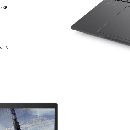
iske
Lyd fra B&O med to højttaler
4 zoner RGB-bagbelyst tastat
lank
26 taster med rollover og An
teknologi
HP Imagepad med understøtt
bevægelse
1 SuperSpeed USB Type-A 5 
5
(HP Sleep and Charge)
2 SuperSpeed USB Type-A 5 
HDMI 2.1