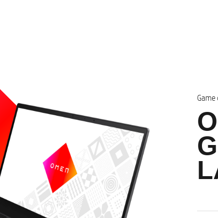
Game o
O
G
L