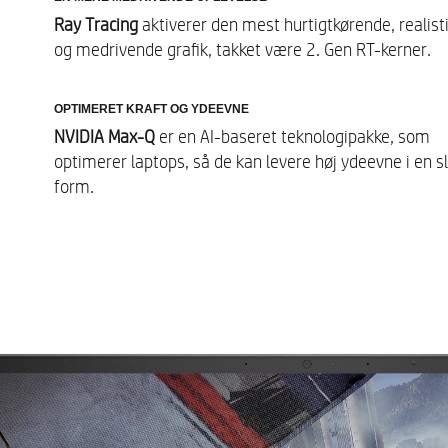
Ray Tracing
aktiverer den mest hurtigtkørende, realist
og medrivende grafik, takket være 2.
Gen RT-kerner.
Lyd
OPTIMERET KRAFT OG YDEEVNE
NVIDIA Max-Q
er en AI-baseret teknologipakke, som
optimerer laptops, så de kan levere høj ydeevne i en s
form.
Integreret tastatur