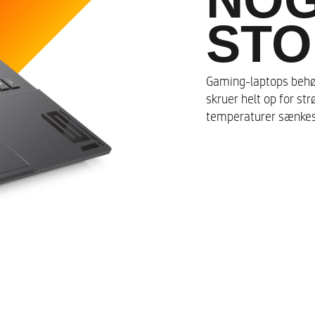
STO
Op til 32 GB DDR5-4800 MHz
Gaming-laptops behøv
skruer helt op for s
temperaturer sænkes
2
Op til en 2 TB PCIe® Gen 4 
2
Windows 11 Home
40,9 cm (16,1") diagonal m