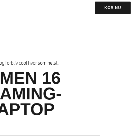
KØB NU
g forbliv cool hvor som helst.
MEN 16
AMING-
APTOP