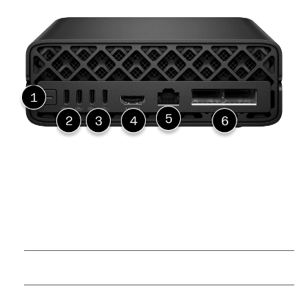
Ein-/Ausschalttaste
USB Typ-C®-Netzadapter
(3) USB Type-C® 20 Gbit/s
Signalrate