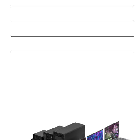
HDMI 2.1a
RJ-45 (10 Gbit/s)
2 QSFP 200 Gbit/s Signalrate