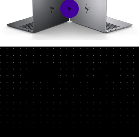
Bahnbrechende
Leistung
auf
höchstem Niveau
Bewältigen Sie mit einem AMD Ryzen™ KI-
1
Prozessor der Max PRO Serie
Aufgaben, die
bislang auf keinem Laptop möglich waren. Mit bis
zu 16 CPU-Kernen der Desktop-Klasse, einer