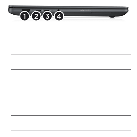
HDMI 2.1
USB Type-C® 10 Gbit/s
Signalrate
18
Thunderbolt
™
4 mit USB
Type-C® 40 Gbit/s Signalrate
18
(150 W Ladeleistung)
3,5 mm Audio-/Mikrofon-Kombibuchse
Kensington-Nano-Sicherheitsschloss
USB Type-A® 10 Gbit/s
Signalrate
18
Thunderbolt
™
4 mit USB