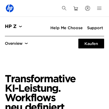
HP Z
Help Me Choose
Support
Workflows
Spezifikationen
Anschlüsse
Kaufen
Workflows
HP ZBook Ultra
Spezifikationen
Transformative
KI-Leistung.
Workflows
neu definiert.