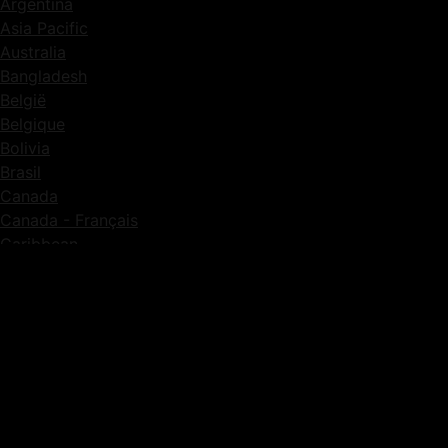
Argentina
Asia Pacific
Australia
Bangladesh
België
Belgique
Bolivia
Brasil
Canada
Canada - Français
Caribbean
Česká republika
Chile
Colombia
Danmark
Deutschland
Ecuador
Eesti
España