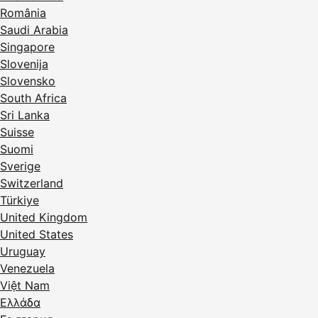
România
Saudi Arabia
Singapore
Slovenija
Slovensko
South Africa
Sri Lanka
Suisse
Suomi
Sverige
Switzerland
Türkiye
United Kingdom
United States
Uruguay
Venezuela
Việt Nam
Ελλάδα