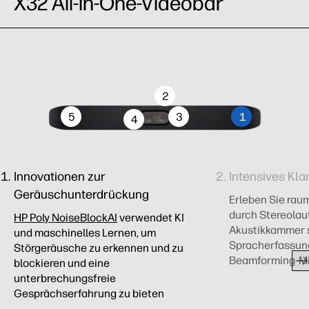
X32 All-in-One-Videobar
2
5
3
1
4
Innovationen zur
Intensives Kla
Geräuschunterdrückung
Erleben Sie rau
durch Stereolau
HP Poly NoiseBlockAI
verwendet KI
Akustikkammer s
und maschinelles Lernen, um
Spracherfassung
Störgeräusche zu erkennen und zu
Beamforming-Mi
blockieren und eine
unterbrechungsfreie
Gesprächserfahrung zu bieten