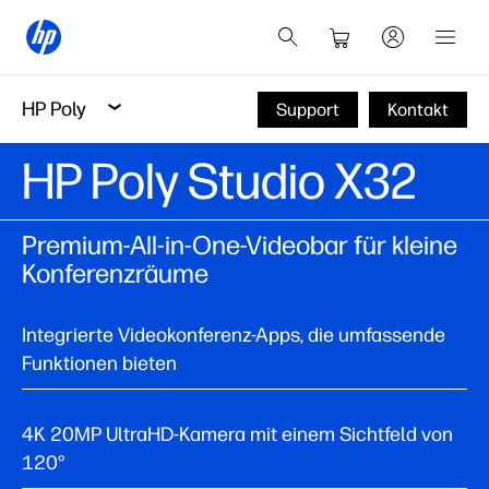
HP Poly
Support
Kontakt
HP Poly Studio X32
Premium-All-in-One-Videobar für kleine
Konferenzräume
Integrierte Videokonferenz-Apps, die umfassende
Funktionen bieten
4K 20MP UltraHD-Kamera mit einem Sichtfeld von
120°