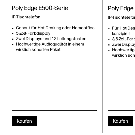
Poly Edge E500-Serie
Poly Edge
IP-Tischtelefon
IP-Tischtelefo
Gebaut für Hot-Desking oder Homeoffice
Für Hot-Des
5-Zoll-Farbdisplay
konzipiert
Zwei Displays und 12 Leitungstasten
3,5-Zoll-Far
Hochwertige Audioqualität in einem
Zwei Displa
wirklich scharfen Paket
Hochwertige
wirklich sc
Kaufen
Kaufen