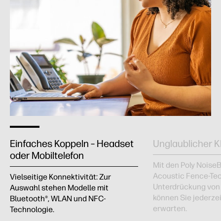
Einfaches Koppeln – Headset
Unglaublicher K
oder Mobiltelefon
Mit den Poly Noise
Acoustic Fence-Tec
Vielseitige Konnektivität: Zur
Unterdrückung von
Auswahl stehen Modelle mit
können Sie jederzei
Bluetooth®, WLAN und NFC-
erwarten.
Technologie.