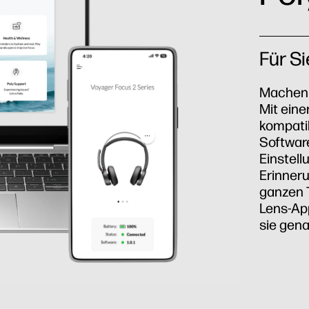
Für Si
Machen 
Mit eine
kompatib
Softwar
Einstell
Erinner
ganzen T
Lens-Ap
sie gena