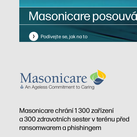
Masonicare posouvá 
Podívejte se, jak na to
Masonicare chrání 1 300 zařízení
a 300 zdravotních sester v terénu před
ransomwarem a phishingem