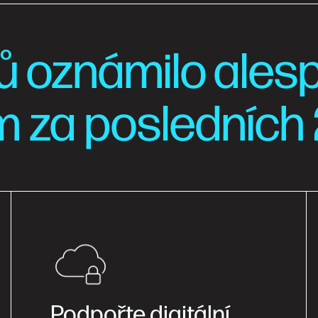
elů oznámilo ales
za posledních 
Podpořte digitální