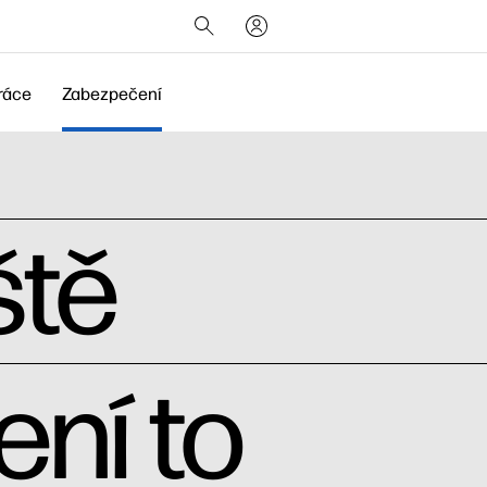
ráce
Zabezpečení
ště
ení to