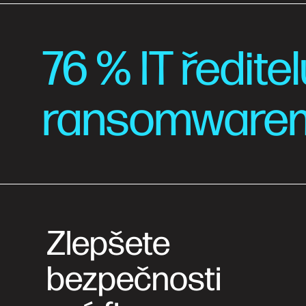
76 % IT ředit
ransomwarem 
Zlepšete
bezpečnosti