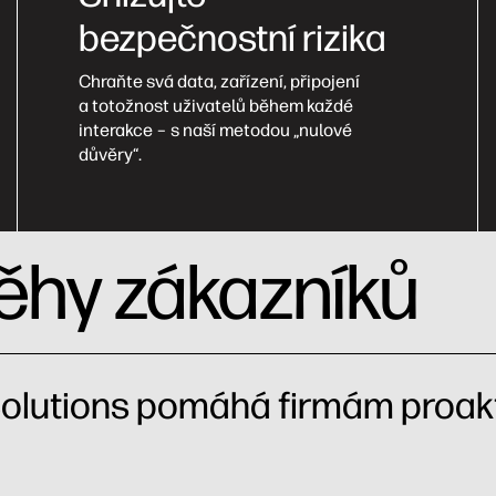
bezpečnostní rizika
Chraňte svá data, zařízení, připojení
a totožnost uživatelů během každé
interakce – s naší metodou „nulové
důvěry“.
ěhy zákazníků
 Solutions pomáhá firmám proak