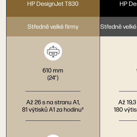
HP DesignJet T830
HP De
Středně velké firmy
Středně velké
610 mm
(24″)
Až 26 s na stranu A1,
Až 19,3
81 výtisků A1 za hodinu⁵
180 výti