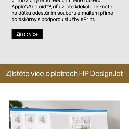
přímo z chytrého telefonu nebo tabletu
Apple®/Android™², ať už jste kdekoli. Tiskněte
na dálku odesláním souboru e-mailem přímo
do tiskárny s podporou služby ePrint.
Zjistit více
Zjistěte více o plotrech HP DesignJet