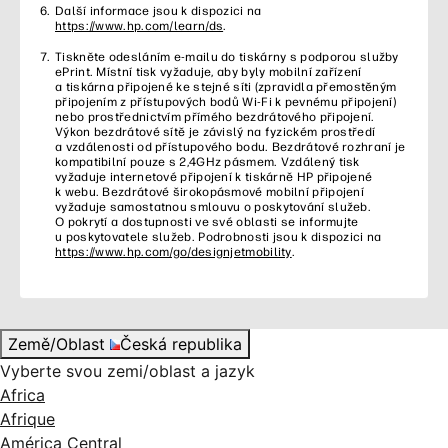
Další informace jsou k dispozici na
https://www.hp.com/learn/ds
.
Tiskněte odesláním e-mailu do tiskárny s podporou služby
ePrint. Místní tisk vyžaduje, aby byly mobilní zařízení
a tiskárna připojené ke stejné síti (zpravidla přemostěným
připojením z přístupových bodů Wi-Fi k pevnému připojení)
nebo prostřednictvím přímého bezdrátového připojení.
Výkon bezdrátové sítě je závislý na fyzickém prostředí
a vzdálenosti od přístupového bodu. Bezdrátové rozhraní je
kompatibilní pouze s 2,4GHz pásmem. Vzdálený tisk
vyžaduje internetové připojení k tiskárně HP připojené
k webu. Bezdrátové širokopásmové mobilní připojení
vyžaduje samostatnou smlouvu o poskytování služeb.
O pokrytí a dostupnosti ve své oblasti se informujte
u poskytovatele služeb. Podrobnosti jsou k dispozici na
https://www.hp.com/go/designjetmobility
.
Země/Oblast
Česká republika
Vyberte svou zemi/oblast a jazyk
Africa
Afrique
América Central