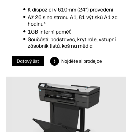
K dispozici v 610mm (24″) provedení
Až 26 s na stranu A1, 81 výtisků A1 za
hodinu⁵
1GB interní paměť
Součásti: podstavec, kryt role, vstupní
zásobník listů, koš na média
Datový list
Najděte si prodejce