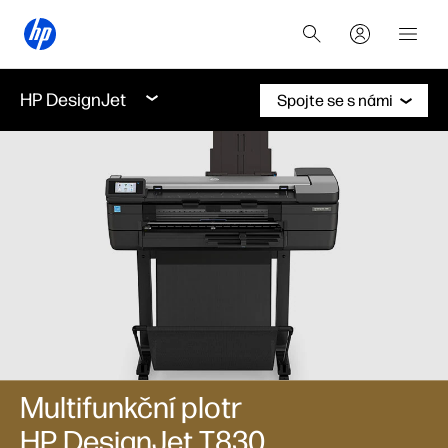
HP DesignJet
Spojte se s námi
Multifunkční plotr
HP DesignJet T830