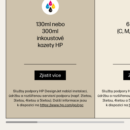
130ml nebo
6
300ml
(C, M
inkoustové
kazety HP
Zjistit více
Služby podpory HP DesignJet nabízí instalaci,
Služby podpory HP
údržbu a rozšířenou servisní podporu (např. 2letou,
údržbu a rozšířenou
3letou, 4letou a 5letou). Další informace jsou
3letou, 4letou a 
k dispozici na
https://www.hp.com/go/cpc
k dispozici na