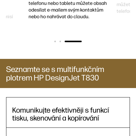
telefonu nebo tabletu můžete obsah
můžete t
ý
odesílat e-mailem svým kontaktům
telefonu 
 emisí
nebo ho nahrávat do cloudu.
Seznamte se s multifunkčním
plotrem HP DesignJet T830
Komunikujte efektivněji s funkcí
tisku, skenování a kopírování