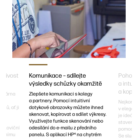
ehlivost
Komunikace – sdílejte
Pohodlí
výsledky schůzky okamžitě
a intuit
a kopír
tiskárna
Zlepšete komunikaci s kolegy
 se
a partnery. Pomocí intuitivní
Nejkompa
tů, ať ji
dotykové obrazovky můžete ihned
v elegan
 na
skenovat, kopírovat a sdílet výkresy.
je ideáln
Využívejte funkce skenování nebo
staveništ
poloviční
odesílání do e-mailu z předního
pomocí t
tupnímu
panelu. S aplikací HP⁴ na chytrém
Se služb