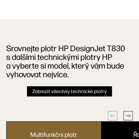
Srovnejte plotr HP DesignJet T830
s dalšími technickými plotry HP
a vyberte si model, který vám bude
vyhovovat nejvíce.
Zobrazit všechny technické plotry
Multifunkční plotr
Řa