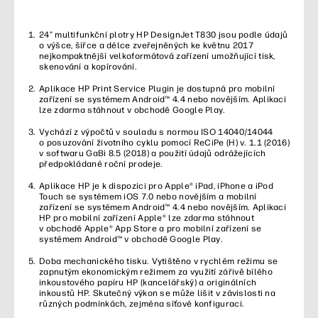
24″ multifunkční plotry HP DesignJet T830 jsou podle údajů
o výšce, šířce a délce zveřejněných ke květnu 2017
nejkompaktnější velkoformátová zařízení umožňující tisk,
skenování a kopírování.
Aplikace HP Print Service Plugin je dostupná pro mobilní
zařízení se systémem Android™ 4.4 nebo novějším. Aplikaci
lze zdarma stáhnout v obchodě Google Play.
Vychází z výpočtů v souladu s normou ISO 14040/14044
o posuzování životního cyklu pomocí ReCiPe (H) v. 1.1 (2016)
v softwaru GaBi 8.5 (2018) a použití údajů odrážejících
předpokládané roční prodeje.
Aplikace HP je k dispozici pro Apple® iPad, iPhone a iPod
Touch se systémem iOS 7.0 nebo novějším a mobilní
zařízení se systémem Android™ 4.4 nebo novějším. Aplikaci
HP pro mobilní zařízení Apple® lze zdarma stáhnout
v obchodě Apple® App Store a pro mobilní zařízení se
systémem Android™ v obchodě Google Play.
Doba mechanického tisku. Vytištěno v rychlém režimu se
zapnutým ekonomickým režimem za využití zářivě bílého
inkoustového papíru HP (kancelářský) a originálních
inkoustů HP. Skutečný výkon se může lišit v závislosti na
různých podmínkách, zejména síťové konfiguraci.