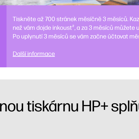
Tiskněte až 700 stránek měsíčně 3 měsíců. Ka
než vám dojde inkoust
, a za 3 měsíců můžete u
2
Po uplynutí 3 měsíců se vám začne účtovat měs
Další informace
vnou tiskárnu HP+ splň