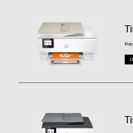
T
Prém
O
T