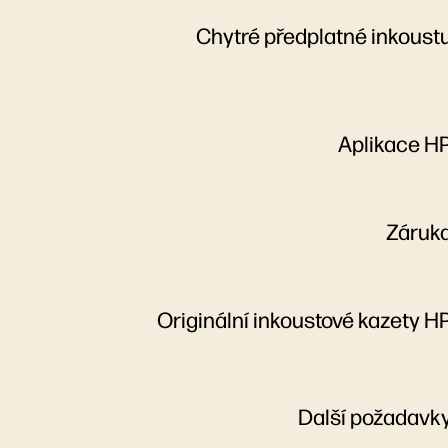
Chytré předplatné inkoust
Aplikace H
Záruk
Originální inkoustové kazety H
Další požadavk