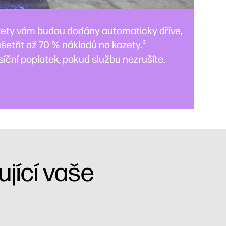
zety vám budou dodány automaticky dříve,
šetřit až 70 % nákladů na kazety.
3
íční poplatek, pokud službu nezrušíte.
ující vaše