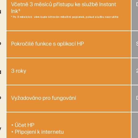
Včetně 3 měsíců přístupu ke službě Instant
u
Ink
5
* Po 3 měsících vám bude účtován měsíční poplatek, pokud službu nezrušíte
P
Pokročilé funkce s aplikací HP
a
3 roky
P
Vyžadováno pro fungování
• Účet HP
y
• Připojení k internetu