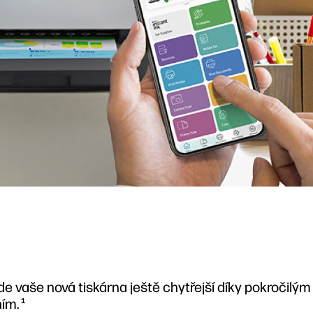
e vaše nová tiskárna ještě chytřejší díky pokročilý
ím.
1