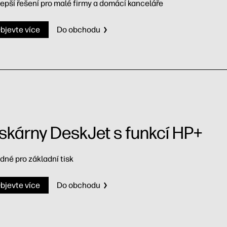
lepší řešení pro malé firmy a domácí kanceláře
bjevte více
Do obchodu
iskárny DeskJet s funkcí HP+
dné pro základní tisk
bjevte více
Do obchodu