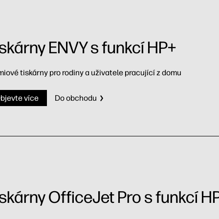
iskárny ENVY s funkcí HP+
iové tiskárny pro rodiny a uživatele pracující z domu
bjevte více
Do obchodu
iskárny OfficeJet Pro s funkcí H