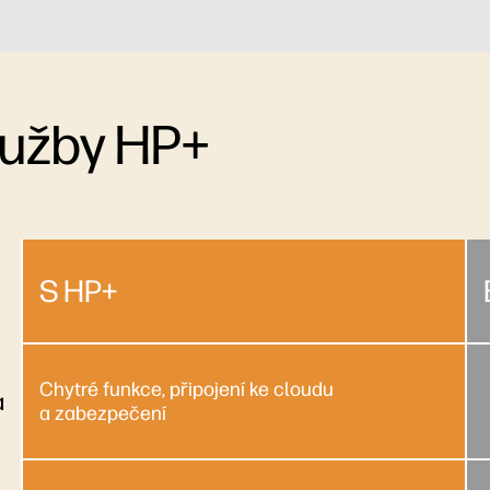
lužby HP+
S HP+
Chytré funkce, připojení ke cloudu
a
a zabezpečení