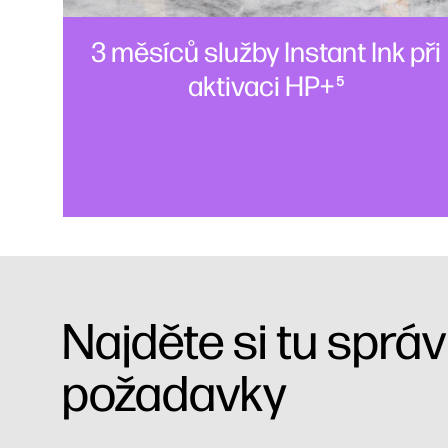
3 měsíců služby Instant Ink při
aktivaci HP+
5
Najděte si tu sprá
požadavky