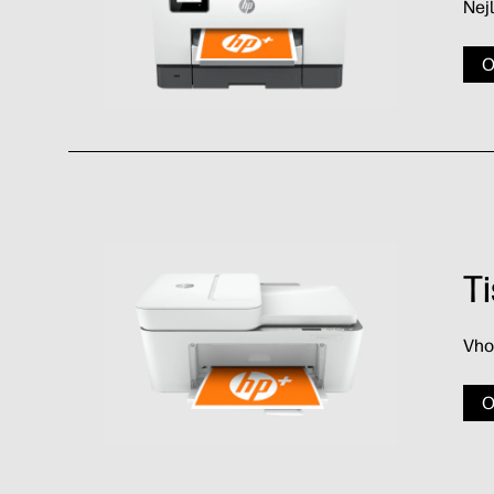
Nej
O
T
Vho
O