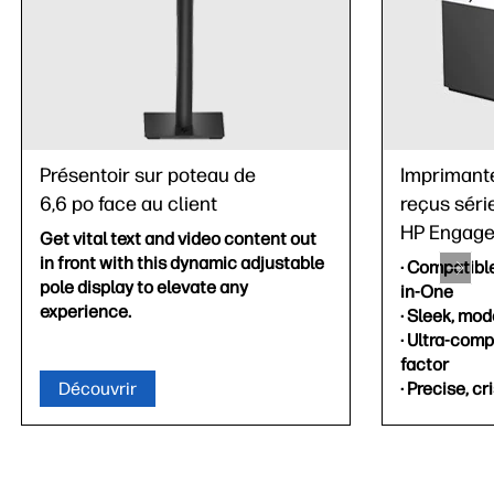
Présentoir sur poteau de
Imprimant
6,6 po face au client
reçus sér
HP Engag
Get vital text and video content out
in front with this dynamic adjustable
· Compatibl
pole display to elevate any
in-One
experience.
· Sleek, mo
· Ultra-com
factor
Découvrir
· Precise, cr