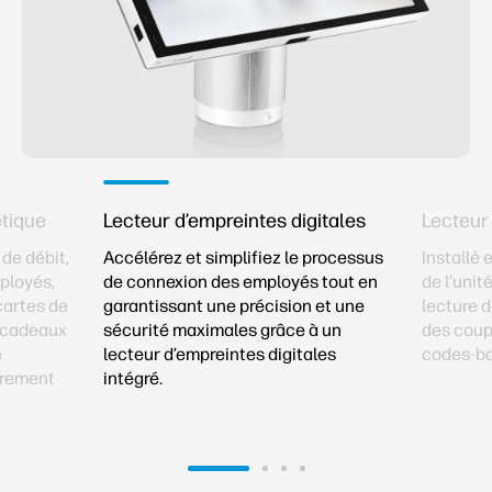
tique
Lecteur d’empreintes digitales
Lecteur
 de débit,
Accélérez et simplifiez le processus
Installé 
mployés,
de connexion des employés tout en
de l’unité
cartes de
garantissant une précision et une
lecture d
s-cadeaux
sécurité maximales grâce à un
des coup
e
lecteur d’empreintes digitales
codes-ba
prement
intégré.