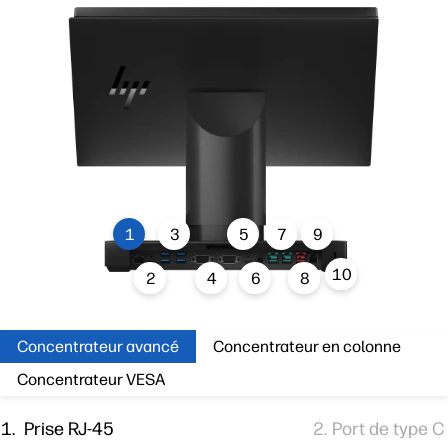
1
3
5
7
9
10
2
4
6
8
Concentrateur avancé
Concentrateur en colonne
Concentrateur VESA
Prise RJ-45
Port de type 