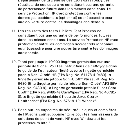
Département de la Défense des États-Unis (DoD). Les
résultats de ces essais ne constituent pas une garantie
de performance future dans les mêmes conditions. Le
service Protection HP avec protection contre les
dommages accidentels (optionnel) est nécessaire pour
une couverture contre les dommages accidentels.
Les résultats des tests HP Total Test Process ne
constituent pas une garantie de performances futures
dans les mêmes conditions. Le service Protection HP avec
protection contre les dommages accidentels (optionnel)
est nécessaire pour une couverture contre les dommages
accidentels.
Testé par jusqu'à 10 000 lingettes germicides sur une
période de 3 ans. Voir les instructions de nettoyage dans
le guide de l’utilisateur. Testé avec la lingette germicide
jetable Sani-Cloth® HB (EPA Reg. No. 61178-4-9480), la
lingette germicide jetable Sani-Cloth® Plus (EPA Reg. No
9480-6), la lingette germicide jetable Sani-Cloth® AF3 (EPA
Reg. No. 9480-9), la lingette germicide jetable Super Sani-
Cloth® (EPA Reg. 9480-4), CaviWipes® (EPA Reg. No 46781-
8), la lingette germicide à l’eau de Javel Clorox
Healthcare® (EPA Reg. No. 67619-12), Windex®.
Basé sur les capacités de sécurité uniques et complètes
de HP, sans coût supplémentaire pour les fournisseurs de
solutions de point de vente HP avec Windows et les
processeurs Intel®.