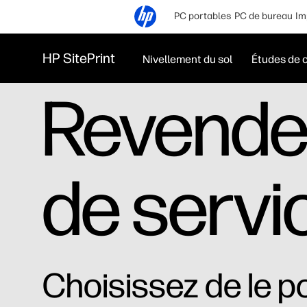
PC portables
PC de bureau
Im
HP SitePrint
Nivellement du sol
Études de 
Revendeu
de servi
Choisissez de le po