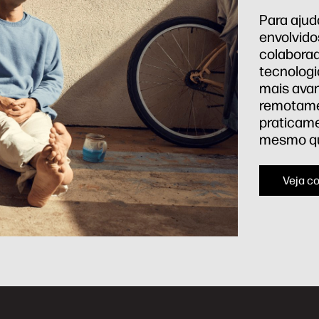
Para ajud
envolvido
colaborad
tecnologi
mais avan
remotame
praticame
mesmo que
Veja c