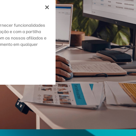
ornecer funcionalidades
zação e com a partilha
om os nossos afiliados e
ntimento em qualquer