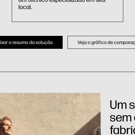
local.
ixar o resumo da solução
Veja o gráfico de compara
Um se
sem 
fabr