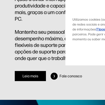
produtividade e capacite a TI a fazer
mais, graças a um confiável suporte par
PC.
Utilizamos cookies (
de redes sociais e an
de informações
(Tipo
Mantenha seu pessoal e seus PCs no
parceiros. Pode gerir
desempenho máximo, com serviços
momento ou saber m
flexíveis de suporte para desktop e
opções de suporte para notebook para
onde quer que o trabalho esteja.
1
Leia mais
Fale conosco