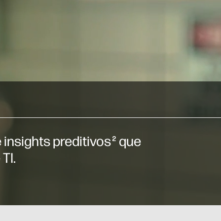
insights preditivos
que
2
TI.