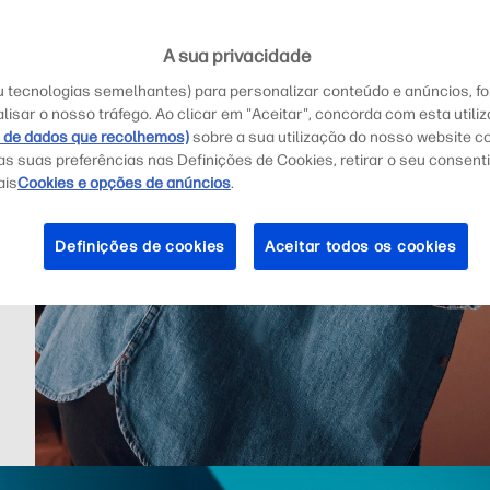
a
A sua privacidade
ou tecnologias semelhantes) para personalizar conteúdo e anúncios, f
alisar o nosso tráfego. Ao clicar em "Aceitar", concorda com esta utili
s de dados que recolhemos)
sobre a sua utilização do nosso website c
 as suas preferências nas Definições de Cookies, retirar o seu conse
ais
Cookies e opções de anúncios
.
Definições de cookies
Aceitar todos os cookies