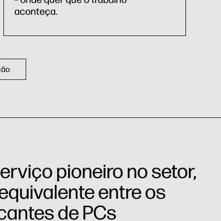
aconteça.
ção
rviço pioneiro no setor,
equivalente entre os
icantes de PCs