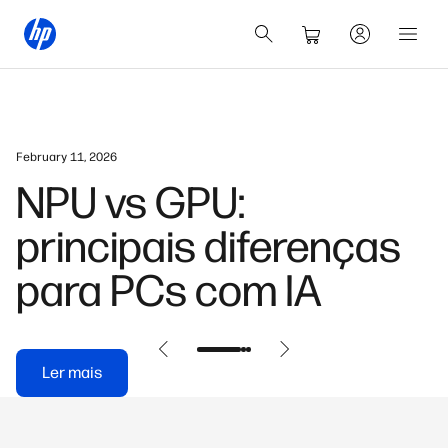
May 21, 2026
Como fazer backup do
iPhone no Windows
sem iTunes
Ler mais