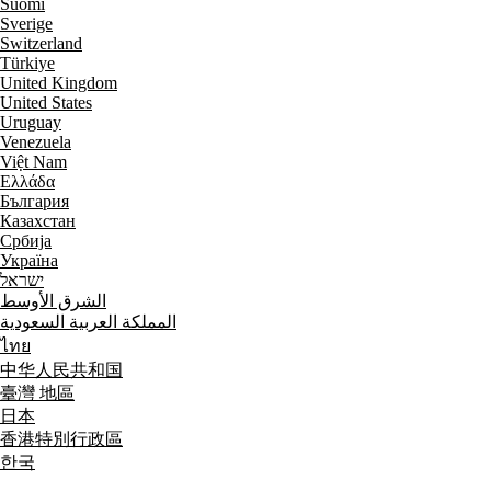
Suomi
Sverige
Switzerland
Türkiye
United Kingdom
United States
Uruguay
Venezuela
Việt Nam
Ελλάδα
България
Казахстан
Србија
Україна
ישראל
الشرق الأوسط
المملكة العربية السعودية
ไทย
中华人民共和国
臺灣 地區
日本
香港特別行政區
한국