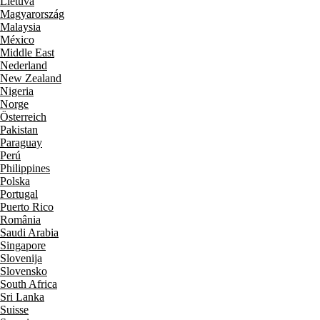
Lietuva
Magyarország
Malaysia
México
Middle East
Nederland
New Zealand
Nigeria
Norge
Österreich
Pakistan
Paraguay
Perú
Philippines
Polska
Portugal
Puerto Rico
România
Saudi Arabia
Singapore
Slovenija
Slovensko
South Africa
Sri Lanka
Suisse