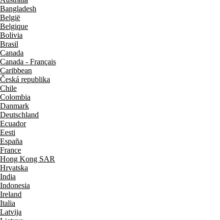
Bangladesh
België
Belgique
Bolivia
Brasil
Canada
Canada - Français
Caribbean
Česká republika
Chile
Colombia
Danmark
Deutschland
Ecuador
Eesti
España
France
Hong Kong SAR
Hrvatska
India
Indonesia
Ireland
Italia
Latvija