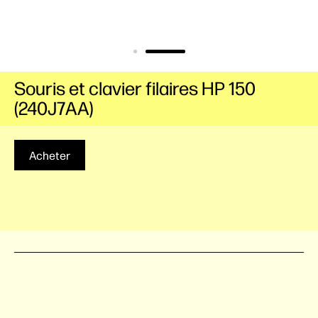
Souris et clavier filaires HP 150
(240J7AA)
Acheter