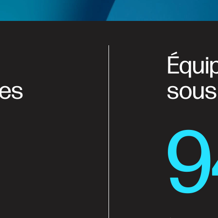
Équi
les
sous
9