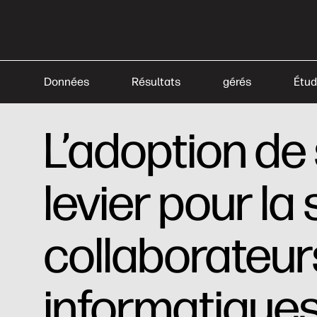
Données
Résultats
gérés
Étud
L’adoption de
levier pour la
collaborateur
informatique