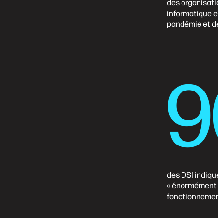
des organisati
informatique e
pandémie et de
9
des DSI indiqu
« énormément 
fonctionneme