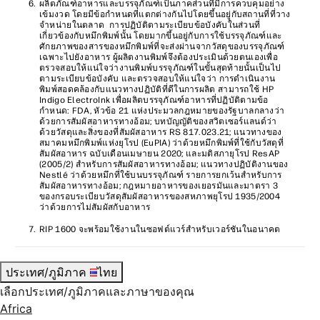
ผลิตภัณฑ์อาหารและบรรจุภัณฑ์เป็นภาคส่วนที่มีการควบคุมอย่าง
เข้มงวด โดยมีข้อกำหนดที่แตกต่างกันไปโดยขึ้นอยู่กับสถานที่ที่วาง
จำหน่ายในตลาด การปฏิบัติตามระเบียบข้อบังคับในส่วนที่
เกี่ยวข้องกับหมึกพิมพ์นั้น โดยมากขึ้นอยู่กับการใช้บรรจุภัณฑ์และ
ศักยภาพของสารของหมึกพิมพ์ที่จะส่งผ่านจากวัสดุของบรรจุภัณฑ์
เฉพาะไปยังอาหาร ผู้ผลิตงานพิมพ์จึงต้องประเมินด้วยตนเองเพื่อ
ตรวจสอบให้แน่ใจว่างานพิมพ์บรรจุภัณฑ์ในขั้นสุดท้ายนั้นเป็นไป
ตามระเบียบข้อบังคับ และตรวจสอบให้แน่ใจว่า การดำเนินงาน
พิมพ์สอดคล้องกับแนวทางปฏิบัติที่ดีในการผลิต สามารถใช้ HP
Indigo ElectroInk เพื่อผลิตบรรจุภัณฑ์อาหารที่ปฏิบัติตามข้อ
กำหนด: FDA, หัวข้อ 21 แห่งประมวลกฎหมายของรัฐบาลกลางว่า
ด้วยการสัมผัสอาหารทางอ้อม; บทบัญญัติของสวิตเซอร์แลนด์ว่า
ด้วยวัสดุและสิ่งของที่สัมผัสอาหาร RS 817.023.21; แนวทางของ
สมาคมหมึกพิมพ์แห่งยุโรป (EuPIA) ว่าด้วยหมึกพิมพ์ที่ใช้กับวัสดุที่
สัมผัสอาหาร ฉบับเดือนเมษายน 2020; และมติสภายุโรป ResAP
(2005/2) สำหรับการสัมผัสอาหารทางอ้อม; แนวทางปฏิบัติงานของ
Nestlé ว่าด้วยหมึกที่ใช้บนบรรจุภัณฑ์ รายการยกเว้นสำหรับการ
สัมผัสอาหารทางอ้อม; กฎหมายอาหารของเยอรมันและมาตรา 3
ของกรอบระเบียบวัสดุสัมผัสอาหารของสหภาพยุโรป 1935/2004
ว่าด้วยการไม่สัมผัสกับอาหาร
RIP 1600 จะพร้อมใช้งานในซอฟต์แวร์สำหรับเวอร์ชันในอนาคต
ประเทศ/ภูมิภาค
ไทย
เลือกประเทศ/ภูมิภาคและภาษาของคุณ
Africa