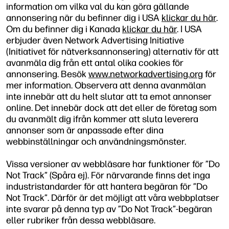
information om vilka val du kan göra gällande
annonsering när du befinner dig i USA
klickar du här
.
Om du befinner dig i Kanada
klickar du här
. I USA
erbjuder även Network Advertising Initiative
(Initiativet för nätverksannonsering) alternativ för att
avanmäla dig från ett antal olika cookies för
annonsering. Besök
www.networkadvertising.org
för
mer information. Observera att denna avanmälan
inte innebär att du helt slutar att ta emot annonser
online. Det innebär dock att det eller de företag som
du avanmält dig ifrån kommer att sluta leverera
annonser som är anpassade efter dina
webbinställningar och användningsmönster.
Vissa versioner av webbläsare har funktioner för ”Do
Not Track” (Spåra ej). För närvarande finns det inga
industristandarder för att hantera begäran för ”Do
Not Track”. Därför är det möjligt att våra webbplatser
inte svarar på denna typ av ”Do Not Track”-begäran
eller rubriker från dessa webbläsare.