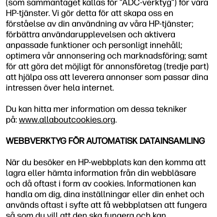
(som sammantaget kallas för ”ADC-verktyg”) för våra
HP-tjänster. Vi gör detta för att skapa oss en
förståelse av din användning av våra HP-tjänster;
förbättra användarupplevelsen och aktivera
anpassade funktioner och personligt innehåll;
optimera vår annonsering och marknadsföring; samt
för att göra det möjligt för annonsföretag (tredje part)
att hjälpa oss att leverera annonser som passar dina
intressen över hela internet.
Du kan hitta mer information om dessa tekniker
på:
www.allaboutcookies.org
.
WEBBVERKTYG FÖR AUTOMATISK DATAINSAMLING
När du besöker en HP-webbplats kan den komma att
lagra eller hämta information från din webbläsare
och då oftast i form av cookies. Informationen kan
handla om dig, dina inställningar eller din enhet och
används oftast i syfte att få webbplatsen att fungera
så som du vill att den ska fungera och kan