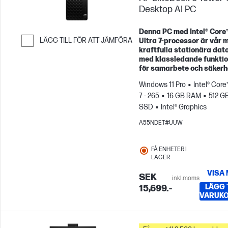
Desktop AI PC
Denna PC med Intel® Core
LÄGG TILL FÖR ATT JÄMFÖRA
Ultra 7‑processor är vår 
kraftfulla stationära dato
Hoppa till Jämför
med klassledande funkti
för samarbete och säkerh
Windows 11 Pro
Intel® Core
7 - 265
16 GB RAM
512 G
SSD
Intel® Graphics
A55NDET#UUW
FÅ ENHETER I
LAGER
VISA
SEK
inkl.moms
LÄGG T
15,699.-
VARUK