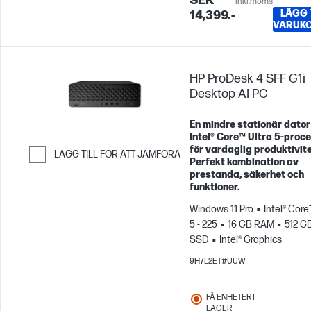
SEK
inkl.moms
LÄGG T
14,399.-
VARUK
HP ProDesk 4 SFF G1i
Desktop AI PC
En mindre stationär dato
Intel® Core™ Ultra 5‑proc
för vardaglig produktivite
LÄGG TILL FÖR ATT JÄMFÖRA
Perfekt kombination av
prestanda, säkerhet och
Hoppa till Jämför
funktioner.
Windows 11 Pro
Intel® Core
5 - 225
16 GB RAM
512 G
SSD
Intel® Graphics
9H7L2ET#UUW
FÅ ENHETER I
LAGER