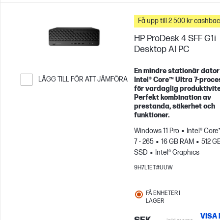
Få upp till 2 500 kr cashba
HP ProDesk 4 SFF G1i
Desktop AI PC
En mindre stationär dato
LÄGG TILL FÖR ATT JÄMFÖRA
Intel® Core™ Ultra 7‑proc
för vardaglig produktivite
Hoppa till Jämför
Perfekt kombination av
prestanda, säkerhet och
funktioner.
Windows 11 Pro
Intel® Core
7 - 265
16 GB RAM
512 G
SSD
Intel® Graphics
9H7L1ET#UUW
FÅ ENHETER I
LAGER
VISA