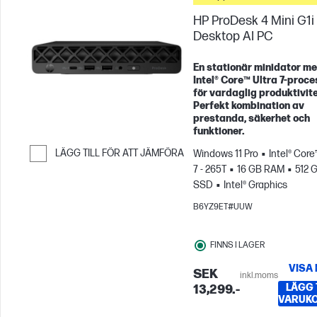
HP ProDesk 4 Mini G1i
Desktop AI PC
En stationär minidator m
Intel® Core™ Ultra 7‑proc
för vardaglig produktivite
Perfekt kombination av
prestanda, säkerhet och
funktioner.
LÄGG TILL FÖR ATT JÄMFÖRA
Windows 11 Pro
Intel® Core
7 - 265T
16 GB RAM
512 
Hoppa till Jämför
SSD
Intel® Graphics
B6YZ9ET#UUW
FINNS I LAGER
VISA
SEK
inkl.moms
LÄGG T
13,299.-
VARUK