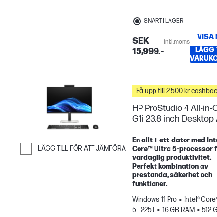
SNART I LAGER
VISA
SEK
inkl.moms
LÄGG T
15,999.-
VARUK
Få upp till 2 500 kr cashba
HP ProStudio 4 All-in-
G1i 23.8 inch Desktop
En allt‑i‑ett‑dator med Int
LÄGG TILL FÖR ATT JÄMFÖRA
Core™ Ultra 5‑processor f
vardaglig produktivitet.
Hoppa till Jämför
Perfekt kombination av
prestanda, säkerhet och
funktioner.
Windows 11 Pro
Intel® Core
5 - 225T
16 GB RAM
512 