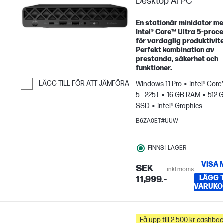
Desktop AI PC
En stationär minidator m
Intel® Core™ Ultra 5‑proc
för vardaglig produktivite
Perfekt kombination av
prestanda, säkerhet och
funktioner.
LÄGG TILL FÖR ATT JÄMFÖRA
Windows 11 Pro
Intel® Core
5 - 225T
16 GB RAM
512 
Hoppa till Jämför
SSD
Intel® Graphics
B6ZA0ET#UUW
FINNS I LAGER
VISA 
SEK
inkl.moms
LÄGG TI
11,999.-
VARUKO
Få upp till 2 500 kr cashba