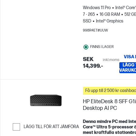
Windows 11 Pro
Intel® Core
7 - 265
16 GB RAM
512 G
SSD
Intel® Graphics
998R4ET#UUW
FINNS I LAGER
VISA
SEK
inkl.moms
LÄGG T
14,399.-
VARUK
Få upp till 2 500 kr cashba
HP EliteDesk 8 SFF G1i
Desktop AI PC
Denna mindre PC med Inte
LÄGG TILL FÖR ATT JÄMFÖRA
Core™ Ultra 5‑processor ä
mest kraftfulla stationär
Hoppa till Jämför