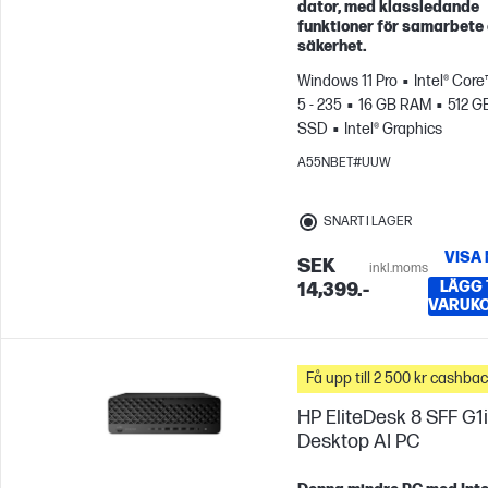
dator, med klassledande
funktioner för samarbete
säkerhet.
Windows 11 Pro
Intel® Core
5 - 235
16 GB RAM
512 G
SSD
Intel® Graphics
A55NBET#UUW
SNART I LAGER
VISA
SEK
inkl.moms
LÄGG T
14,399.-
VARUK
Få upp till 2 500 kr cashba
HP EliteDesk 8 SFF G1i
Desktop AI PC