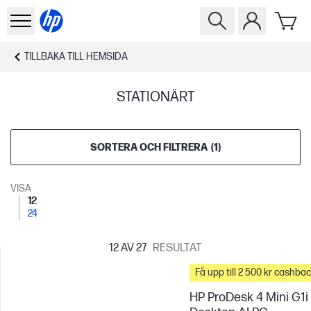
TILLBAKA TILL
HEMSIDA
STATIONÄRT
SORTERA OCH FILTRERA
(
1
)
VISA
12
24
12
AV 27
RESULTAT
Få upp till 2 500 kr cashba
HP ProDesk 4 Mini G1i