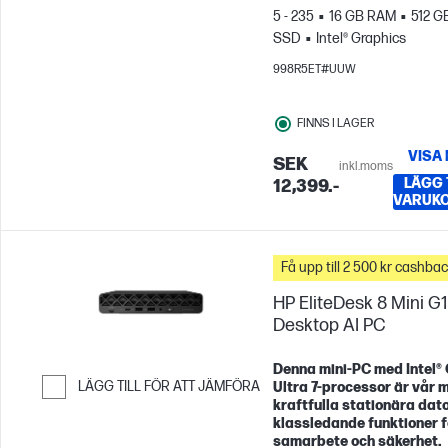
5 - 235
16 GB RAM
512 G
SSD
Intel® Graphics
998R5ET#UUW
FINNS I LAGER
VISA
SEK
inkl.moms
LÄGG T
12,399.-
VARUK
Få upp till 2 500 kr cashba
HP EliteDesk 8 Mini G1
Desktop AI PC
Denna mini‑PC med Intel®
LÄGG TILL FÖR ATT JÄMFÖRA
Ultra 7‑processor är vår 
kraftfulla stationära dat
Hoppa till Jämför
klassledande funktioner f
samarbete och säkerhet.