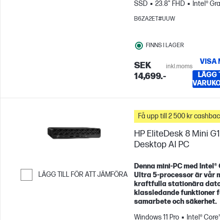
SSD
23.8" FHD
Intel® Gr
B6ZA2ET#UUW
FINNS I LAGER
VISA
SEK
inkl.moms
LÄGG T
14,699.-
VARUK
Få upp till 2 500 kr cashba
HP EliteDesk 8 Mini G1
Desktop AI PC
Denna mini‑PC med Intel®
LÄGG TILL FÖR ATT JÄMFÖRA
Ultra 5‑processor är vår 
kraftfulla stationära dat
Hoppa till Jämför
klassledande funktioner f
samarbete och säkerhet.
Windows 11 Pro
Intel® Core