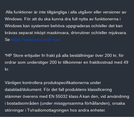
Alla funktioner är inte tillgängliga i alla utgåvor eller versioner av
Windows. För att du ska kunna dra full nytta av funktionerna i
Windows kan systemen behöva uppgraderas och/eller det kan
krävas separat inköpt maskinvara, drivrutiner och/eller mjukvara.
Se
https://www.microsoft.com
*HP Store erbjuder fri frakt på alla beställningar över 200 kr, för
ordrar som understiger 200 kr tillkommer en fraktkostnad med 49
kr.
Vänligen kontrollera produkspecifikationerna under
datablad/dokument. För det fall produktens klassificering
stämmer överens med EN 55032 klass A kan den, vid användning
i bostadsområden (under missgynsamma förhållanden), orsaka
störningar i Tv/radiomottagningen hos andra enheter.
HP Store offentliga priser & rabatter kan variera och vissa
produkter i medlemsbutiken kommer inte att vara rabatterade