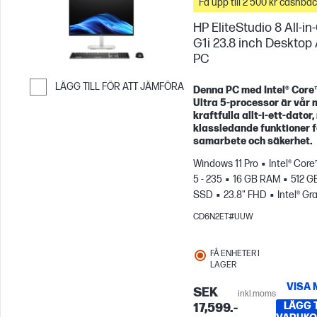
Få upp till 2 500 kr cashba
HP EliteStudio 8 All-i
G1i 23.8 inch Desktop 
PC
LÄGG TILL FÖR ATT JÄMFÖRA
Denna PC med Intel® Core
Ultra 5‑processor är vår 
Hoppa till Jämför
kraftfulla allt‑i‑ett‑dator
klassledande funktioner f
samarbete och säkerhet.
Windows 11 Pro
Intel® Core
5 - 235
16 GB RAM
512 G
SSD
23.8" FHD
Intel® Gr
CD6N2ET#UUW
FÅ ENHETER I
LAGER
VISA 
SEK
inkl.moms
LÄGG T
17,599.-