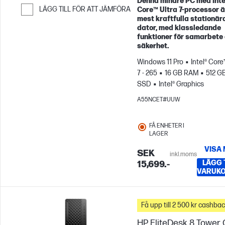
Denna mindre PC med Inte
LÄGG TILL FÖR ATT JÄMFÖRA
Core™ Ultra 7‑processor ä
mest kraftfulla stationär
Hoppa till Jämför
dator, med klassledande
funktioner för samarbete
säkerhet.
Windows 11 Pro
Intel® Core
7 - 265
16 GB RAM
512 G
SSD
Intel® Graphics
A55NCET#UUW
FÅ ENHETER I
LAGER
VISA
SEK
inkl.moms
LÄGG T
15,699.-
VARUK
Få upp till 2 500 kr cashba
HP EliteDesk 8 Tower 