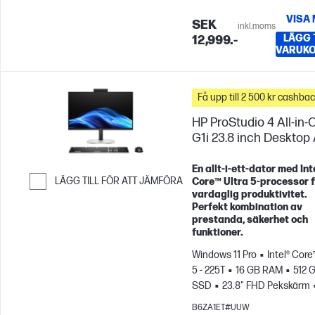
VISA
SEK
inkl.moms
LÄGG T
12,999.-
VARUK
Få upp till 2 500 kr cashba
HP ProStudio 4 All-in-
G1i 23.8 inch Desktop
En allt‑i‑ett‑dator med Int
LÄGG TILL FÖR ATT JÄMFÖRA
Core™ Ultra 5‑processor f
vardaglig produktivitet.
Hoppa till Jämför
Perfekt kombination av
prestanda, säkerhet och
funktioner.
Windows 11 Pro
Intel® Core
5 - 225T
16 GB RAM
512 
SSD
23.8" FHD Pekskärm
Graphics
B6ZA1ET#UUW