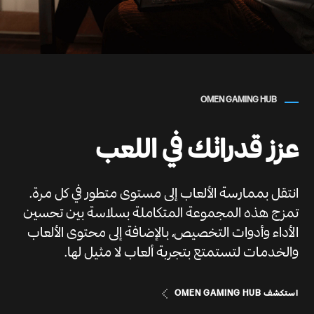
وحدة معالجة رسومات للابتوب تصل مواصفاتها إلى
NVIDIA® GeForce RTX™ 4070 (ذاكرة GDDR6
مخصصة سعة 8 جيجابايت)
OMEN GAMING HUB
الذاكرة
ذاكرة RAM تصل مواصفاتها إلى DDR5 بسرعة
عزز قدراتك في اللعب
5600 ميجاهرتز وسعة 32 جيجابايت (2 × 16
جيجابايت)
انتقل بممارسة الألعاب إلى مستوى متطور في كل مرة.
تمزج هذه المجموعة المتكاملة بسلاسة بين تحسين
فتحات الذاكرة
الأداء وأدوات التخصيص، بالإضافة إلى محتوى الألعاب
2
والخدمات لتستمتع بتجربة ألعاب لا مثيل لها.
استكشف OMEN GAMING HUB
وحدة التخزين