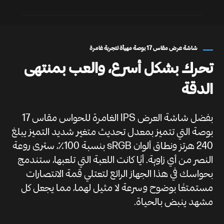
شاشة عرض مقاس 17 بوصة مهيأة لتجربة غامرة
تحرك بشكل أسرع، والعب بمنتهى
الدقة
بفضل شاشة العرض IPS الغامرة للحواس مقاس 17
بوصة التي تتميز بمعدل تحديث متغير شديد التميز يبلغ
240 هرتز ونطاق ألوان sRGB بنسبة 100٪، سترى روعة
النصر من أي زاوية. أيًا كانت اللعبة التي تلعبها، ستندمج
بحواسك في هذا الجهاز الرائع لتعتلي قمة الانتصارات
مستمتعًا بوضوح وسرعة لا مثيل لهما، مما يجعل كل
مشهد ينبض بالحياة.