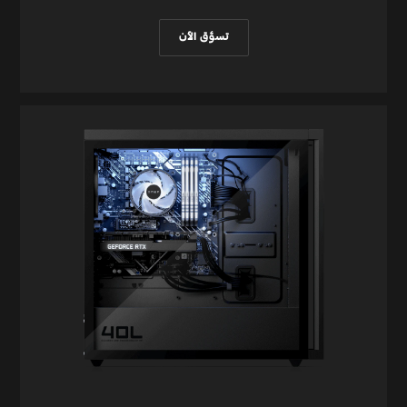
MediaTek تتضمن Wi-Fi 6E MT7922 (2x2)‎
وBluetooth® 5.3
تسوَّق الآن
*يلزم توفر نقطة الوصول اللاسلكية وخدمة الإنترنت،
وهي تُباع بشكل منفصل. إذ أن توفر نقاط الوصول
اللاسلكية العامة محدود. وتتوافق وحدة Wi-Fi 6 مع
الإصدارات السابقة بمواصفات 802.11 الأقدم. ​
تم تصميم تقنية اتصال Wi-Fi 6 لدعم سرعات نقل
بمعدل جيجابت عند نقل الملفات بين جهازين
متصلين بجهاز التوجيه نفسه. ويلزم جهاز توجيه
لاسلكي يُباع بشكل منفصل يدعم قنوات بتردد 80
ميجاهرتز أو أعلى.
*تقنية Wi-Fi 6 (802.11ax) غير مدعومة في بيلاروسيا،
حيث سيتم تعديل إعدادات Wi-Fi وفقًا للمتطلبات
التنظيمية المحلية (802.11ac).
*تتطلب تقنية الاتصال Wi-Fi 6E جهاز توجيه Wi-Fi
6E يُباع بشكل منفصل للتشغيل في نطاق 6