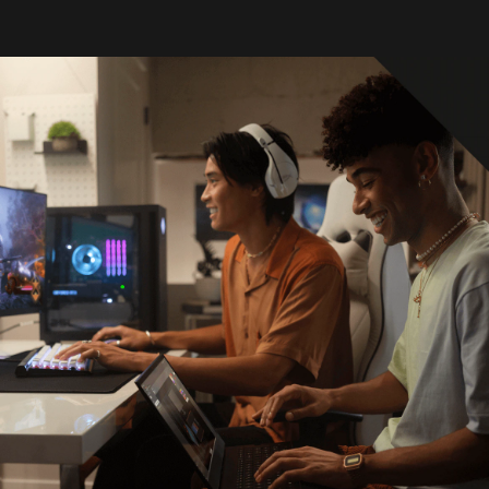
المعالج
معالج تصل مواصفاته إلى AMD Ryzen™ 9
8945HS (بتردد معزز أقصى يصل إلى 5.2 جيجاهرتز
وذاكرة تخزين مؤقت L3 سعة 16 ميجابايت، و8
مراكز، و16 سلسلة معالجة)
*صُممت تقنية المعالجات متعددة المراكز لتحسين
أداء برامج معينة. وليس حتميًا أن يستفيد جميع
العملاء أو التطبيقات البرمجية من استخدام هذه
التقنية. وسيختلف الأداء وتردد ساعة
المعالج باختلاف أعباء عمل التطبيقات وتكوينات
البرامج والأجهزة. ولا يعد ترقيم AMD مقياسًا لسرعة
الساعة.
*يختلف أداء أقصى تردد معزز Max Boost وفقًا
للأجهزة والبرامج والتكوين العام للنظام.
بطاقة الرسومات