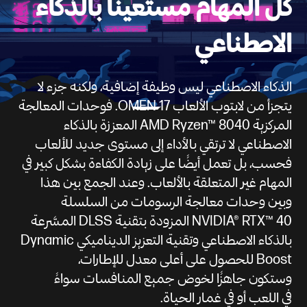
كل المهام مستعينًا بالذكاء
الاصطناعي
الذكاء الاصطناعي ليس وظيفة إضافية، ولكنه جزء لا
يتجزأ من لابتوب الألعاب OMEN 17. فوحدات المعالجة
المركزية AMD Ryzen™ 8040 المعززة بالذكاء
الاصطناعي لا ترتقي بالأداء إلى مستوى جديد للألعاب
فحسب، بل تعمل أيضًا على زيادة الكفاءة بشكل كبير في
المهام غير المتعلقة بالألعاب. وعند الجمع بين هذا
وبين وحدات معالجة الرسومات من السلسلة
NVIDIA® RTX™ 40 المزودة بتقنية DLSS المسَّرعة
بالذكاء الاصطناعي وتقنية التعزيز الديناميكي Dynamic
Boost للحصول على أعلى معدل للإطارات،
وستكون جاهزًا لخوض جميع المنافسات سواءً
في اللعب أو في غمار الحياة.