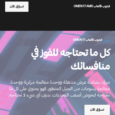
لابتوب الألعاب OMEN 17 AMD
تسوَّق الآن
لابتوب الألعاب OMEN 17
كل ما تحتاجه للفوز في
منافساتك
مزوَّد بشاشة عرض مذهلة ووحدة معالجة مركزية ووحدة
معالجة رسومات من الجيل المتطور. فهو يحتوي على كل ما
تحتاجه لتخوض أصعب التحديات، بدون أي شيء لا تحتاجه.
تسوَّق الآن