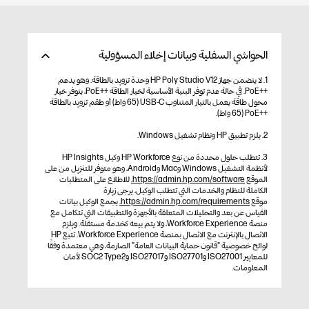
الحواشي السفلية وبيانات إخلاء المسؤولية
1. لا يتضمن جهاز HP Poly Studio V12 وحدة تزويد بالطاقة. وهو يدعم
++PoE. في حالة عدم توفر البنية الأساسية لخيار الطاقة ++PoE، يتوفر خيار
محول طاقة يعمل بالتيار المتناوب USB-C (65 واط) أو طقم تزويد بالطاقة
++PoE (65 واط).
2. يلزم تطبيق HP ونظام تشغيل Windows.
3. تتطلب حلول محددة من نوع HP Workforce وكيل HP Insights
لأنظمة التشغيل Windows وMac وAndroid، وهو متوفر للتنزيل من على
الموقع
https://admin.hp.com/software.
للاطلاع على المتطلبات
الكاملة للنظام والخدمات التي تتطلب الوكيل، يرجى زيارة
موقع
https://admin.hp.com/requirements.
يجمع الوكيل بيانات
القياس عن بعد والتحليلات المتعلقة بالأجهزة والتطبيقات التي تتكامل مع
منصة Workforce Experience، ولا يتم بيعه كخدمة مستقلة. ويلزم
الاتصال بالإنترنت مع الاتصال بمنصة Workforce Experience. تتبع HP
لوائح خصوصية "قانون حماية البيانات العامة" الصارمة، وهي معتمدة وفقًا
للمعايير ISO27001 وISO27701 وISO27017 وSOC2 Type2 لأمان
المعلومات.