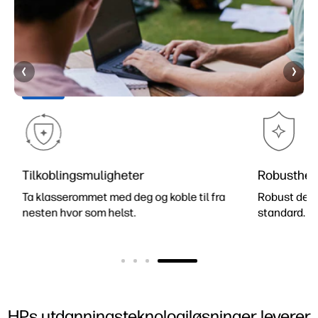
Tilkoblingsmuligheter
Robusthet
Ta klasserommet med deg og koble til fra
Robust desi
nesten hvor som helst.
standard.
1
HPs utdanningsteknologiløsninger leverer