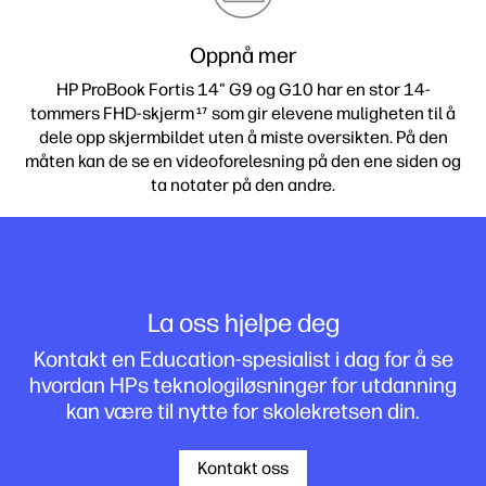
Oppnå mer
HP ProBook Fortis 14" G9 og G10 har en stor 14-
tommers FHD-skjerm
som gir elevene muligheten til å
17
dele opp skjermbildet uten å miste oversikten. På den
måten kan de se en videoforelesning på den ene siden og
ta notater på den andre.
La oss hjelpe deg
Kontakt en Education-spesialist i dag for å se
hvordan HPs teknologiløsninger for utdanning
kan være til nytte for skolekretsen din.
Kontakt oss