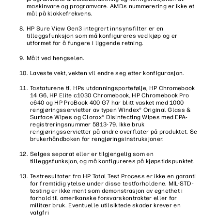
maskinvare og programvare. AMDs nummerering er ikke et
mål på klokkefrekvens.
HP Sure View Gen3 integrert innsynsfilter er en
tilleggsfunksjon som må konfigureres ved kjøp og er
utformet for å fungere i liggende retning.
Målt ved hengselen.
Laveste vekt, vekten vil endre seg etter konfigurasjon.
Tastaturene til HPs utdanningsportefølje, HP Chromebook
14 G6, HP Elite c1030 Chromebook, HP Chromebook Pro
c640 og HP ProBook 400 G7 har blitt vasket med 1000
rengjøringsservietter av typen Windex® Original Glass &
Surface Wipes og Clorox® Disinfecting Wipes med EPA-
registreringsnummer 5813-79. Ikke bruk
rengjøringsservietter på andre overflater på produktet. Se
brukerhåndboken for rengjøringsinstruksjoner.
Selges separat eller er tilgjengelig som en
tilleggsfunksjon, og må konfigureres på kjøpstidspunktet.
Testresultater fra HP Total Test Process er ikke en garanti
for fremtidig ytelse under disse testforholdene. MIL-STD-
testing er ikke ment som demonstrasjon av egnethet i
forhold til amerikanske forsvarskontrakter eller for
militær bruk. Eventuelle utilsiktede skader krever en
valgfri