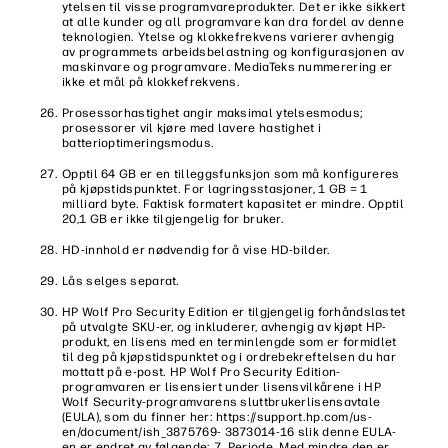
ytelsen til visse programvareprodukter. Det er ikke sikkert
at alle kunder og all programvare kan dra fordel av denne
teknologien. Ytelse og klokkefrekvens varierer avhengig
av programmets arbeidsbelastning og konfigurasjonen av
maskinvare og programvare. MediaTeks nummerering er
ikke et mål på klokkefrekvens.
Prosessorhastighet angir maksimal ytelsesmodus;
prosessorer vil kjøre med lavere hastighet i
batterioptimeringsmodus.
Opptil 64 GB er en tilleggsfunksjon som må konfigureres
på kjøpstidspunktet. For lagringsstasjoner, 1 GB = 1
milliard byte. Faktisk formatert kapasitet er mindre. Opptil
20,1 GB er ikke tilgjengelig for bruker.
HD-innhold er nødvendig for å vise HD-bilder.
Lås selges separat.
HP Wolf Pro Security Edition er tilgjengelig forhåndslastet
på utvalgte SKU-er, og inkluderer, avhengig av kjøpt HP-
produkt, en lisens med en terminlengde som er formidlet
til deg på kjøpstidspunktet og i ordrebekreftelsen du har
mottatt på e-post. HP Wolf Pro Security Edition-
programvaren er lisensiert under lisensvilkårene i HP
Wolf Security-programvarens sluttbrukerlisensavtale
(EULA), som du finner her: https://support.hp.com/us-
en/document/ish_3875769- 3873014-16 slik denne EULA-
en er endret av følgende: 7. Periode. Med mindre den er