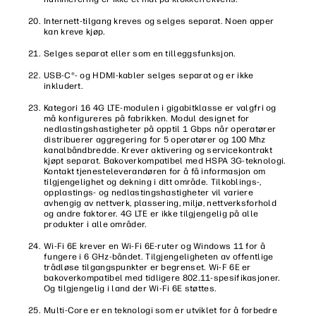
Internett-tilgang kreves og selges separat. Noen apper
kan kreve kjøp.
Selges separat eller som en tilleggsfunksjon.
USB-C®- og HDMI-kabler selges separat og er ikke
inkludert.
Kategori 16 4G LTE-modulen i gigabitklasse er valgfri og
må konfigureres på fabrikken. Modul designet for
nedlastingshastigheter på opptil 1 Gbps når operatører
distribuerer aggregering for 5 operatører og 100 Mhz
kanalbåndbredde. Krever aktivering og servicekontrakt
kjøpt separat. Bakoverkompatibel med HSPA 3G-teknologi.
Kontakt tjenesteleverandøren for å få informasjon om
tilgjengelighet og dekning i ditt område. Tilkoblings-,
opplastings- og nedlastingshastigheter vil variere
avhengig av nettverk, plassering, miljø, nettverksforhold
og andre faktorer. 4G LTE er ikke tilgjengelig på alle
produkter i alle områder.
Wi-Fi 6E krever en Wi-Fi 6E-ruter og Windows 11 for å
fungere i 6 GHz-båndet. Tilgjengeligheten av offentlige
trådløse tilgangspunkter er begrenset. Wi-F 6E er
bakoverkompatibel med tidligere 802.11-spesifikasjoner.
Og tilgjengelig i land der Wi-Fi 6E støttes.
Multi-Core er en teknologi som er utviklet for å forbedre