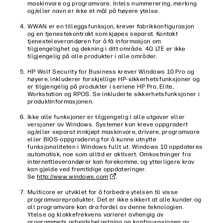
maskinvare og programvare. Intels nummerering, merking
og/eller navn er ikke et mål på høyere ytelse.
WWAN er en tilleggsfunksjon, krever fabrikkonfigurasjon
og en tjenestekontrakt som kjøpes separat. Kontakt
tjenesteleverandøren for å få informasjon om
tilgjengelighet og dekning i ditt område. 4G LTE er ikke
tilgjengelig på alle produkter i alle områder.
HP Wolf Security for Business krever Windows 10 Pro og
høyere, inkluderer forskjellige HP-sikkerhetsfunksjoner og
er tilgjengelig på produkter i seriene HP Pro, Elite,
Workstation og RPOS. Se inkluderte sikkerhetsfunksjoner i
produktinformasjonen.
Ikke alle funksjoner er tilgjengelig i alle utgaver eller
versjoner av Windows. Systemer kan kreve oppgradert
og/eller separat innkjøpt maskinvare, drivere, programvare
eller BIOS-oppgradering for å kunne utnytte
funksjonaliteten i Windows fullt ut. Windows 10 oppdateres
automatisk, noe som alltid er aktivert. Omkostninger fra
internettleverandører kan forekomme, og ytterligere krav
kan gjelde ved fremtidige oppdateringer.
Se
http://www.windows.com
.
Multicore er utviklet for å forbedre ytelsen til visse
programvareprodukter. Det er ikke sikkert at alle kunder og
all programvare kan dra fordel av denne teknologien.
Ytelse og klokkefrekvens varierer avhengig av
programmets arbeidsbelastning og konfigurasjonen av