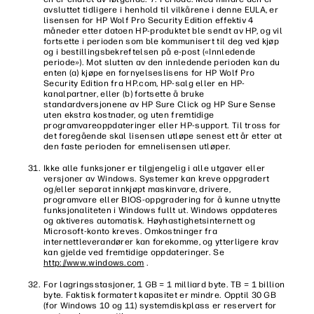
avsluttet tidligere i henhold til vilkårene i denne EULA, er
lisensen for HP Wolf Pro Security Edition effektiv 4
måneder etter datoen HP-produktet ble sendt av HP, og vil
fortsette i perioden som ble kommunisert til deg ved kjøp
og i bestillingsbekreftelsen på e-post («Innledende
periode»). Mot slutten av den innledende perioden kan du
enten (a) kjøpe en fornyelseslisens for HP Wolf Pro
Security Edition fra HP.com, HP-salg eller en HP-
kanalpartner, eller (b) fortsette å bruke
standardversjonene av HP Sure Click og HP Sure Sense
uten ekstra kostnader, og uten fremtidige
programvareoppdateringer eller HP-support. Til tross for
det foregående skal lisensen utløpe senest ett år etter at
den faste perioden for emnelisensen utløper.
Ikke alle funksjoner er tilgjengelig i alle utgaver eller
versjoner av Windows. Systemer kan kreve oppgradert
og/eller separat innkjøpt maskinvare, drivere,
programvare eller BIOS-oppgradering for å kunne utnytte
funksjonaliteten i Windows fullt ut. Windows oppdateres
og aktiveres automatisk. Høyhastighetsinternett og
Microsoft-konto kreves. Omkostninger fra
internettleverandører kan forekomme, og ytterligere krav
kan gjelde ved fremtidige oppdateringer. Se
http://www.windows.com
.
For lagringsstasjoner, 1 GB = 1 milliard byte. TB = 1 billion
byte. Faktisk formatert kapasitet er mindre. Opptil 30 GB
(for Windows 10 og 11) systemdiskplass er reservert for