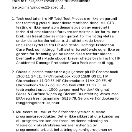
Enkelte funksjoner krever spesifikk maskinvare
(se
aka.ms/windows11-spec
).
Testresultater fra HP Total Test Process er ikke en garanti
for fremtidig ytelse under disse testforholdene. MIL-STD-
testing er ikke ment som demonstrasjon av egnethet i
forhold til amerikanske forsvarskontrakter eller for militær
bruk. Testresultater er ingen garanti for fremtidig ytelse
under disse testforholdene. Utilsiktet skade krever
uhellsbeskyttelse fra HP Accidental Damage Protection
Care Pack som tillegg. Falltest er forestående og er ikke en
garanti for fremtidig ytelse under disse testforholdene.
Eventuelle utilsiktede skader krever uhellsforsikring fra HP
Accidental Damage Protection Care Pack som et tillegg.
Chassis, porter, tastaturer og skjermer på HP Chromebook
x360 11 G4 EE, HP Chromebook x360 11MK G3 EE, HP
Chromebook 11 G9 EE, HP Chromebook 11MK G9 EE, HP
Chromebook 14 G7 og HP ProBook x360 11 G7 EE er
testrengjort opptil 1000 ganger med Windex® Original
Glass & Surface Wipes og Clorox® Disinfecting Wipes med
EPA-registreringsnummer 5813-79. Se brukerhåndboken for
rengjøringsinstruksjoner.
Multicore er utviklet for å forbedre ytelsen til visse
programvareprodukter. Det er ikke sikkert at alle kunder og
all programvare kan dra fordel av denne teknologien.
Ytelse og klokkefrekvens varierer avhengig av
programmets arbeidsbelastning og konfigurasjonen av