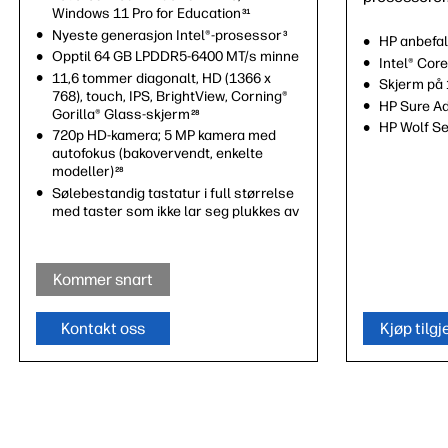
Windows 11 Pro for Education
31
Nyeste generasjon Intel®-prosessor
3
HP anbefal
Opptil 64 GB LPDDR5-6400 MT/s minne
Intel® Core
11,6 tommer diagonalt, HD (1366 x
Skjerm på 
768), touch, IPS, BrightView, Corning®
HP Sure A
Gorilla® Glass-skjerm
28
HP Wolf Se
720p HD-kamera; 5 MP kamera med
autofokus (bakovervendt, enkelte
modeller)
28
Sølebestandig tastatur i full størrelse
med taster som ikke lar seg plukkes av
Kommer snart
Kontakt oss
Kjøp tilg