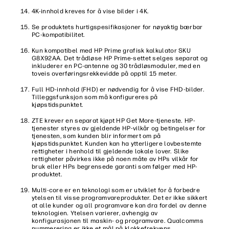
4K-innhold kreves for å vise bilder i 4K.
Se produktets hurtigspesifikasjoner for nøyaktig bærbar
PC-kompatibilitet.
Kun kompatibel med HP Prime grafisk kalkulator SKU
G8X92AA. Det trådløse HP Prime-settet selges separat og
inkluderer en PC-antenne og 30 trådløsmoduler, med en
toveis overføringsrekkevidde på opptil 15 meter.
Full HD-innhold (FHD) er nødvendig for å vise FHD-bilder.
Tilleggsfunksjon som må konfigureres på
kjøpstidspunktet.
ZTE krever en separat kjøpt HP Get More-tjeneste. HP-
tjenester styres av gjeldende HP-vilkår og betingelser for
tjenesten, som kunden blir informert om på
kjøpstidspunktet. Kunden kan ha ytterligere lovbestemte
rettigheter i henhold til gjeldende lokale lover. Slike
rettigheter påvirkes ikke på noen måte av HPs vilkår for
bruk eller HPs begrensede garanti som følger med HP-
produktet.
Multi-core er en teknologi som er utviklet for å forbedre
ytelsen til visse programvareprodukter. Det er ikke sikkert
at alle kunder og all programvare kan dra fordel av denne
teknologien. Ytelsen varierer, avhengig av
konfigurasjonen til maskin- og programvare. Qualcomms
nummerering er ikke et mål på klokkefrekvens.