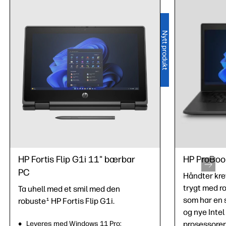
Nytt produkt
HP Fortis Flip G1i 11" bærbar
HP ProBoo
PC
Håndter kr
trygt med r
Ta uhell med et smil med den
som har en 
robuste
HP Fortis Flip G1i.
1
og nye Intel
Leveres med Windows 11 Pro;
prosessorer