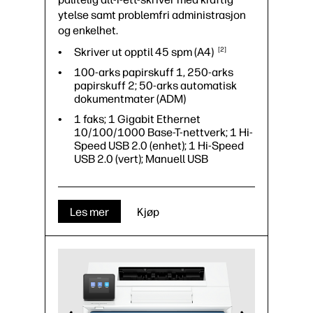
ytelse samt problemfri administrasjon
og enkelhet.
Skriver ut opptil 45 spm
(A4)
2
100-arks papirskuff 1, 250-arks
papirskuff 2; 50-arks automatisk
dokumentmater (ADM)
1 faks; 1 Gigabit Ethernet
10/100/1000 Base-T-nettverk; 1 Hi-
Speed USB 2.0 (enhet); 1 Hi-Speed
USB 2.0 (vert); Manuell USB
Les mer
Kjøp