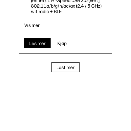
(enhet); 1 Hi-Speed USB 2.0 (vert);
802.11a/b/g/n/ac/ax (2,4 / 5 GHz)
wifiradio + BLE
Vis mer
Les mer
Kjøp
Last mer
Skriv ut
Skriver ut opptil 45 spm
(A4)
1
100-arks universalskuff 1, 250-arks
papirskuff 2
1 Gigabit Ethernet 10/100/1000
Base-T-nettverk; 1 Hi-Speed USB 2.0
(enhet); 1 Hi-Speed USB 2.0 (vert);
802.11a/b/g/n/ac/ax (2,4 / 5 GHz)
wifiradio + BLE