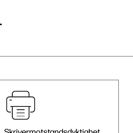
r
Skrivermotstandsdyktighet