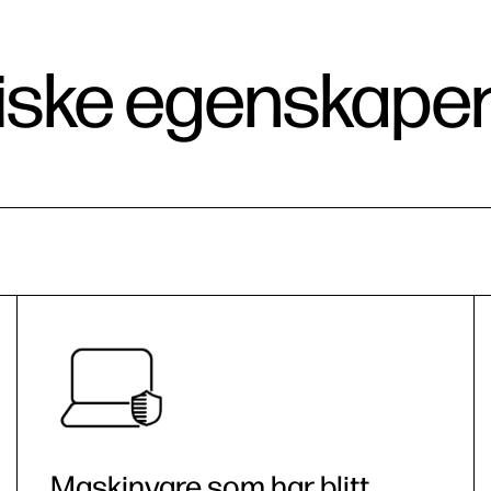
iske egenskape
Maskinvare som har blitt