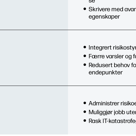
se
Skrivere med avan
egenskaper
Integrert risikosty
Færre varsler og f
Redusert behov fo
endepunkter
Administrer risiko
Muliggjør jobb ute
Rask IT-katastrofe