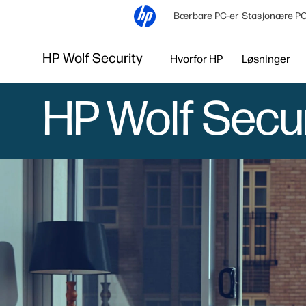
Bærbare PC-er
Stasjonære PC
HP Wolf Security
Hvorfor HP
Løsninger
HP Wolf Secur