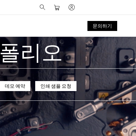
문의하기
트폴리오
데모 예약
인쇄 샘플 요청