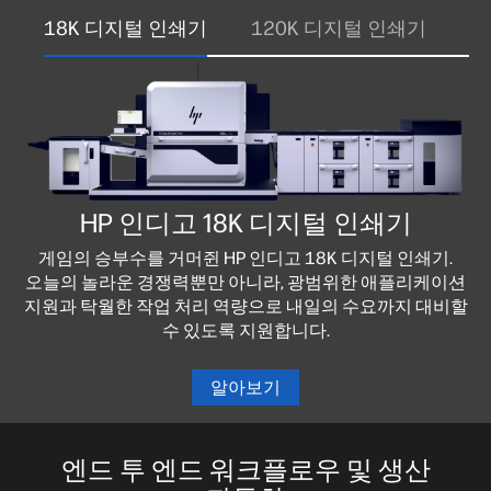
18K 디지털 인쇄기
120K 디지털 인쇄기
7
HP 인디고 18K 디지털 인쇄기
게임의 승부수를 거머쥔 HP 인디고 18K 디지털 인쇄기.
오늘의 놀라운 경쟁력뿐만 아니라, 광범위한 애플리케이션
지원과 탁월한 작업 처리 역량으로 내일의 수요까지 대비할
수 있도록 지원합니다.
알아보기
엔드 투 엔드 워크플로우 및 생산