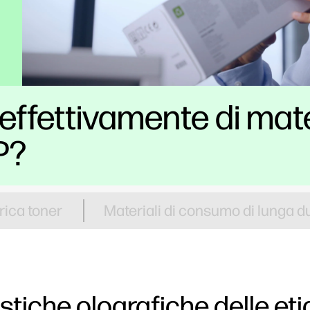
effettivamente di mate
P?
arica toner
Materiali di consumo di lunga d
istiche olografiche delle eti