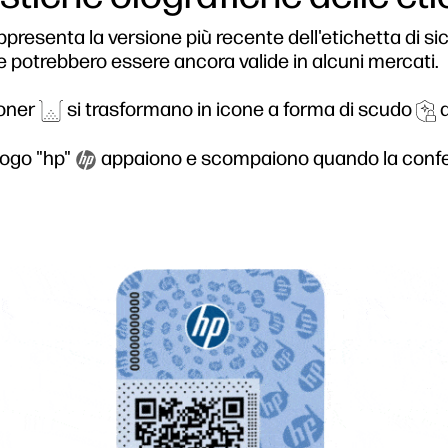
appresenta la versione più recente dell'etichetta di si
e potrebbero essere ancora valide in alcuni mercati.
toner
si trasformano in icone a forma di scudo
q
 logo "hp"
appaiono e scompaiono quando la confez