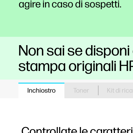
agire in caso di sospetti.
Non sai se disponi 
stampa originali H
Inchiostro
Toner
Kit di ric
Controllate le caratter