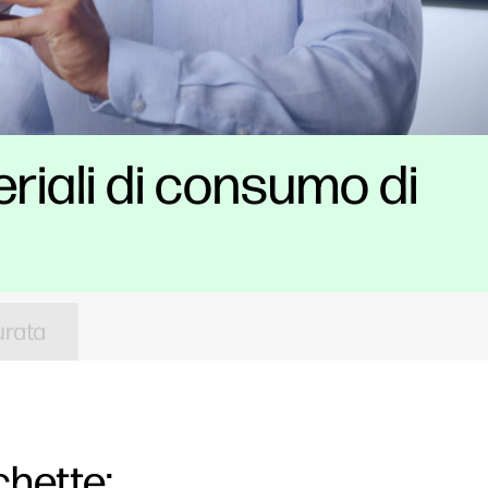
riali di consumo di
urata
chette: