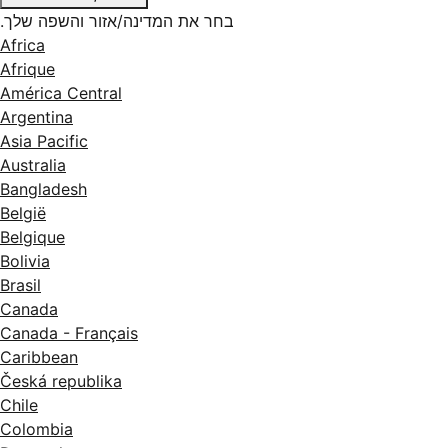
<6.5 W (sleep); 0.1 W (off)
בחר את המדינה/אזור והשפה שלך.
Africa
HP Thermal Inkjet
Afrique
1802 x 695 x 998 mm
América Central
Argentina
Asia Pacific
Australia
Bangladesh
België
Belgique
Bolivia
Brasil
Canada
Canada - Français
Caribbean
Česká republika
Chile
Colombia