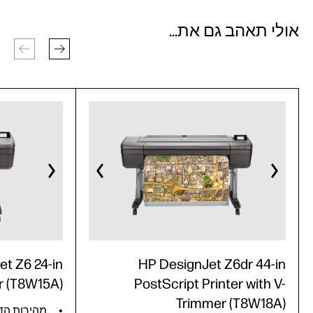
אולי תאהב גם את...
t Z6 24-in
HP DesignJet Z6dr 44-in
er (T8W15A)
PostScript Printer with V-
Trimmer (T8W18A)