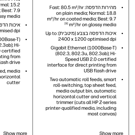
rmal: 15.2
מהירות הדפסה: Fast: 80.5 m²/hr
 Best: 7.9
on plain media; Normal: 18.8
ossy
media
m²/hr on coated media; Best: 9.7
9
m²/hr on glossy
media
mised dpi
איכות הדפסה בצבע (מיטבית): Up to
2400 x 1200 optimised dpi
00Base-T)
.3ab); Hi-
Gigabit Ethernet (1000Base-T)
 certified
(802.3, 802.3u, 802.3ab); Hi-
nting from
Speed USB 2.0 certified
lash drive
interface for direct printing from
USB flash drive
eed, media
horizontal
Two automatic roll feeds, smart
cutter
roll-switching, top sheet feed,
media output bin, automatic
horizontal cutter and vertical
trimmer (cuts all HP Z-series
printer-qualified media, including
most canvas)
rmal: 15.2
 Best: 7.9
ossy
media
Show more
Show more