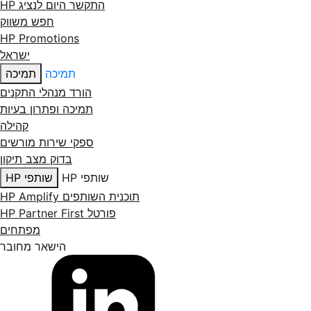
התקשר היום לנציג HP
חפש משווק
HP Promotions
ישראל
תמיכה
תמיכה
הורד מנהלי התקנים
תמיכה ופתרון בעיות
קהילה
ספקי שירות מורשים
בדוק מצב תיקון
שותפי HP
שותפי HP
תוכנית השותפים HP Amplify
פורטל HP Partner First
מפתחים
הישאר מחובר