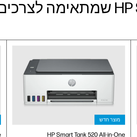
יקציית HP והמדפסת שלך הולכים
ליהנות מעד 18,000 עמודים בשחור א
הדפיס, לסרוק ולשתף
6,000 עמודים בצבע של דיו מקורי של
3
ת שלך בכול עת, מכול
HP‏ הכלולים באריזה.
מוצר חדש
מוצר חדש
מוצר חדש
מוצ
פונקציה אלחוטית אחת של HP Smart Tank
e
n-One
HP Smart Tank 520 All-in-One