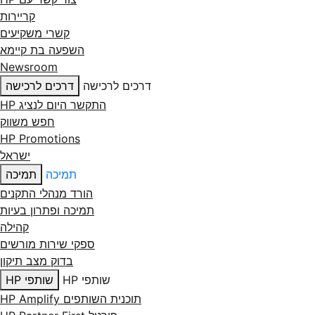
קריירות
קשרי משקיעים
השפעה בת קיימא
Newsroom
דרכים לרכישה
דרכים לרכישה
התקשר היום לנציג HP
חפש משווק
HP Promotions
ישראל
תמיכה
תמיכה
הורד מנהלי התקנים
תמיכה ופתרון בעיות
קהילה
ספקי שירות מורשים
בדוק מצב תיקון
שותפי HP
שותפי HP
תוכנית השותפים HP Amplify