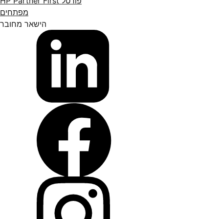
פורטל HP Partner First
מפתחים
הישאר מחובר