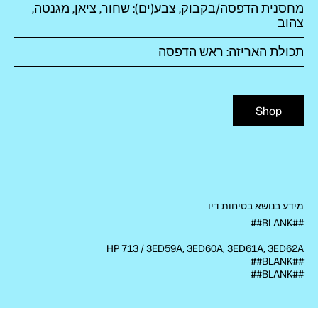
מחסנית הדפסה/בקבוק, צבע(ים): שחור, ציאן, מגנטה,
צהוב
תכולת האריזה: ראש הדפסה
Shop
מידע בנושא בטיחות דיו
##BLANK##
HP 713 / 3ED59A, 3ED60A, 3ED61A, 3ED62A
##BLANK##
##BLANK##