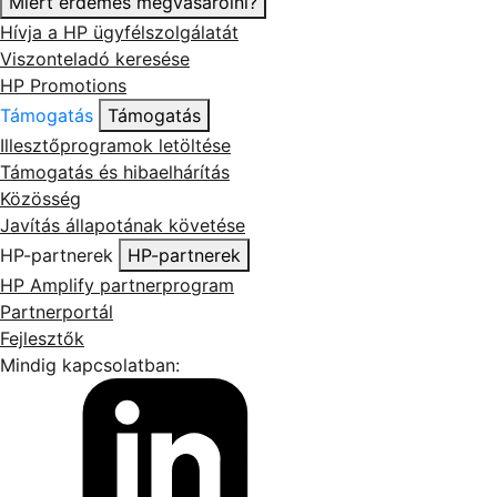
Miért érdemes megvásárolni?
Hívja a HP ügyfélszolgálatát
Viszonteladó keresése
HP Promotions
Támogatás
Támogatás
Illesztőprogramok letöltése
Támogatás és hibaelhárítás
Közösség
Javítás állapotának követése
HP-partnerek
HP-partnerek
HP Amplify partnerprogram
Partnerportál
Fejlesztők
Mindig kapcsolatban: