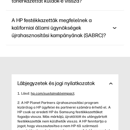
tonerkazettát küldök-e vissza?
A HP festékkazetták megfelelnek a
kaliforniai állami ügynökségek
újrahasznosítási kampányának (SABRC)?
Lábjegyzetek és jogi nyilatkozatok
1. Lásd:
hp.com/sustainableimpact
.
2. A HP Planet Partners újrahasznosítási program
kizárólag a HP ügyfelei és partnerei számára érhető el. A
HP csak az eredeti HP és Samsung festékkazettákat
fogadja vissza. Más márkájú, újratöltött és utángyártott
festékkazetták nem küldhetők vissza. A HP fenntartja a
jogot, hogy visszautasítsa a nem HP-től származó