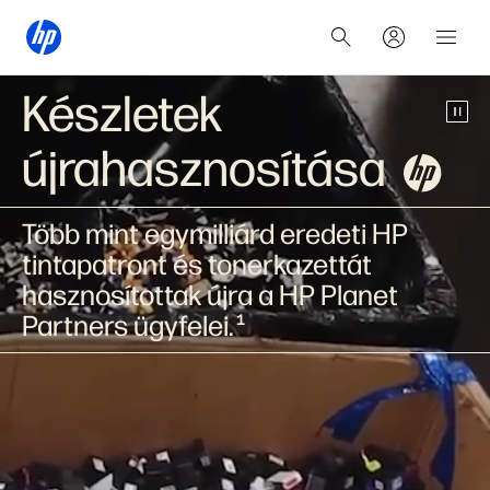
Készletek
újrahasznosítása
Több mint egymilliárd eredeti HP
tintapatront és tonerkazettát
hasznosítottak újra a HP Planet
Partners ügyfelei.
1