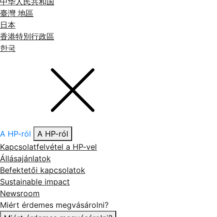
中华人民共和国
臺灣 地區
日本
香港特別行政區
한국
A HP-ról
A HP-ról
Kapcsolatfelvétel a HP-vel
Állásajánlatok
Befektetői kapcsolatok
Sustainable impact
Newsroom
Miért érdemes megvásárolni?