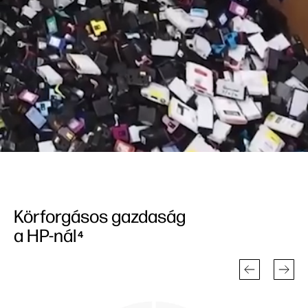
Körforgásos gazdaság
a HP-nál
4