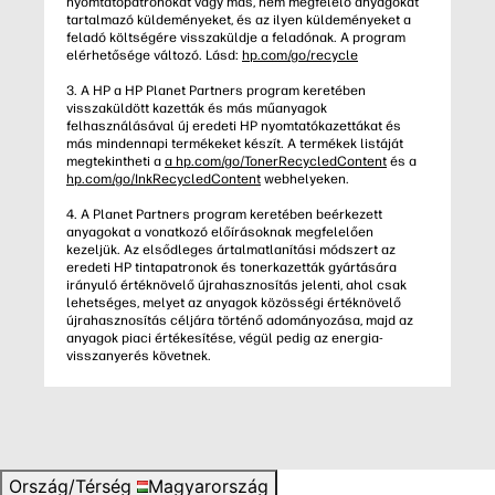
nyomtatópatronokat vagy más, nem megfelelő anyagokat
tartalmazó küldeményeket, és az ilyen küldeményeket a
feladó költségére visszaküldje a feladónak. A program
elérhetősége változó. Lásd:
hp.com/go/recycle
3. A HP a HP Planet Partners program keretében
visszaküldött kazetták és más műanyagok
felhasználásával új eredeti HP nyomtatókazettákat és
más mindennapi termékeket készít. A termékek listáját
megtekintheti a
a hp.com/go/TonerRecycledContent
és a
hp.com/go/InkRecycledContent
webhelyeken.
4. A Planet Partners program keretében beérkezett
anyagokat a vonatkozó előírásoknak megfelelően
kezeljük. Az elsődleges ártalmatlanítási módszert az
eredeti HP tintapatronok és tonerkazetták gyártására
irányuló értéknövelő újrahasznosítás jelenti, ahol csak
lehetséges, melyet az anyagok közösségi értéknövelő
újrahasznosítás céljára történő adományozása, majd az
anyagok piaci értékesítése, végül pedig az energia-
visszanyerés követnek.
Ország/Térség
Magyarország