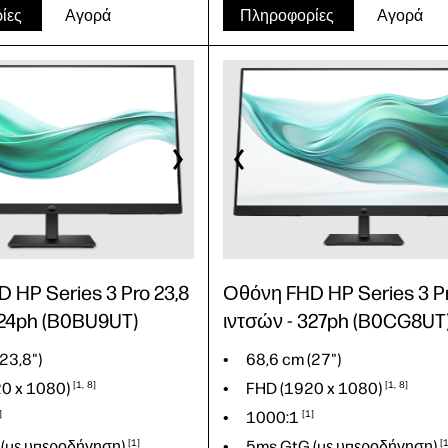
FHD (1920 x
1080)
1
6
ίες
Αγορά
Πληροφορίες
Αγορά
 (27,63")
1500:1
1
60 x
1.440)
1
5
5ms GtG (με
υπεροδήγηση)
0:1
1
IPS, LED
GtG
1
D
 HP Series 3 Pro 23,8
Οθόνη FHD HP Series 3 Pr
324ph (B0BU9UT)
ιντσών - 327ph (B0CG8UT
23,8")
68,6 cm (27")
20 x
1080)
1
8
FHD (1920 x
1080)
1
8
1000:1
1
(με
υπεροδήγηση)
1
5ms GtG (με
υπεροδήγηση)