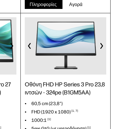
FHD (1920 x
1080)
1
7
Πληροφορίες
Αγορά
1300:1
1
1
5ms GtG (με
υπεροδήγηση)
1
IPS, LCD
o 27
Οθόνη FHD HP Series 3 Pro 23,8
)
ιντσών - 324pe (B1GM5AA)
60,5 cm (23,8")
FHD (1920 x
1080)
1
7
1000:1
1
1
5ms GtG (με
υπεροδήγηση)
1