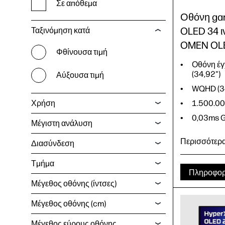
Σε απόθεμα
Οθόνη ga
OLED 34 
Ταξινόμηση κατά
OMEN OLE
Φθίνουσα τιμή
Οθόνη έ
(34,92")
Αύξουσα τιμή
WQHD (3
Χρήση
1.500.00
0,03ms
Μέγιστη ανάλυση
Περισσότερ
Διασύνδεση
Τμήμα
Πληροφορ
Μέγεθος οθόνης (ίντσες)
Οθόνη έ
(34,92")
Μέγεθος οθόνης (cm)
WQHD (3
1.500.00
Μέγεθος εύρους οθόνης