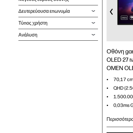
0,03ms
Δευτερεύουσα επωνυμία
QD-OLE
Τύπος χρήστη
Ανάλυση
Οθόνη ga
OLED 27 ι
OMEN OLE
70,17 cm
QHD (2.5
1.500.00
0,03ms
Περισσότερ