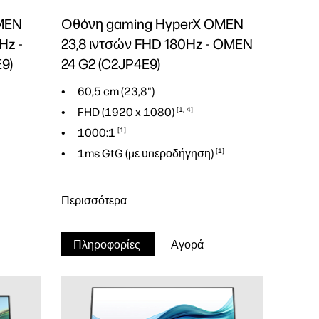
MEN
Οθόνη gaming HyperX OMEN
Hz -
23,8 ιντσών FHD 180Hz - OMEN
9)
24 G2 (C2JP4E9)
60,5 cm (23,8")
FHD (1920 x
1080)
1
4
1000:1
1
1ms GtG (με
υπεροδήγηση)
1
Περισσότερα
Πληροφορίες
Αγορά
60,5 cm (23,8")
FHD (1920 x
1080)
1
4
1000:1
1
1ms GtG (με
υπεροδήγηση)
1