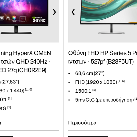
QD-OLED
GtG
1
D
ming HyperX OMEN
Οθόνη FHD HP Series 5 Pr
ντσών QHD 240Hz -
ιντσών - 527pf (B28F5UT)
D 27q (CH0R2E9)
68,6 cm (27")
 (27,63")
FHD (1920 x
1080)
1
6
60 x
1.440)
1
5
1500:1
1
0:1
1
5ms GtG (με
υπεροδήγηση)
GtG
1
α
Περισσότερα
68,6 cm (27")