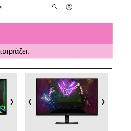
ξη
αιριάζει.