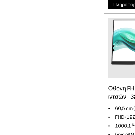
Πληροφορ
70,17 cm
QHD (2.5
1.500.00
0,03ms
QD-OLE
Οθόνη FHD
ιντσών - 
60,5 cm (
FHD (19
1000:1
1
5ms GtG 