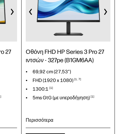
IPS, LED
o 27
Οθόνη FHD HP Series 3 Pro 27
ιντσών - 327pe (B1GM6AA)
69,92 cm (27,53")
FHD (1920 x
1080)
1
7
1300:1
1
1
5ms GtG (με
υπεροδήγηση)
1
Περισσότερα
69,92 cm (27,53")