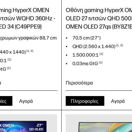
ming HyperX OMEN
Οθόνη gaming HyperX O
ιντσών WQHD 360Hz -
OLED 27 ιντσών QHD 500
D 34 (C49PPE9)
OMEN OLED 27qs (BY8Z1E
γχρωμων γραφικών 88,7 cm
70,5 cm (27")
QHD (2.560 x
1.440)
1
3
440 x
1440)
1
2
1.500.000:1
1
0:1
1
0,03ms
GtG
1
GtG
1
α
Περισσότερα
ίες
Αγορά
Πληροφορίες
Αγορά
70,5 cm (27")
γχρωμων γραφικών 88,7 cm
QHD (2.560 x
1.440)
1
3
1.500.000:1
1
440 x
1440)
1
2
0,03ms
GtG
1
0:1
1