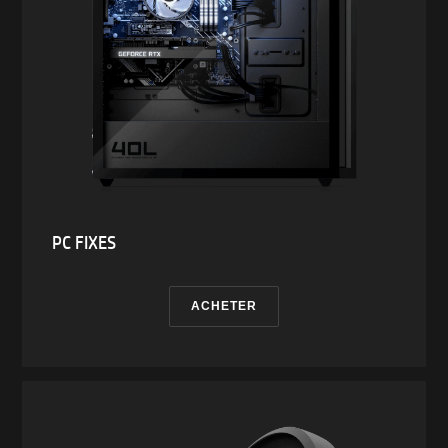
attendant que cette prise en charge par un
système d’exploitation Microsoft ou ChromeOS
soit disponible, Bluetooth® 5.3 fonctionnera
selon Bluetooth® 5.2 ou inférieur.
Supports numériques
S/O
PC FIXES
Son
ACHETER
Deux haut-parleurs mis au point par HyperX
avec technologie DTSX® Ultra et prenant en
charge HP Audio Boost 1.0
Clavier intégré