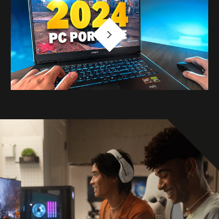
système.
Carte graphique
Jusqu’à NVIDIA® GeForce RTX™ 4070 (8 Go
GDDR6 dédiés)
Mémoire
Jusqu’à 32 Go de mémoire RAM DDR5-
5600 MHz (2 x 16 Go)
Slots pour la mémoire
2