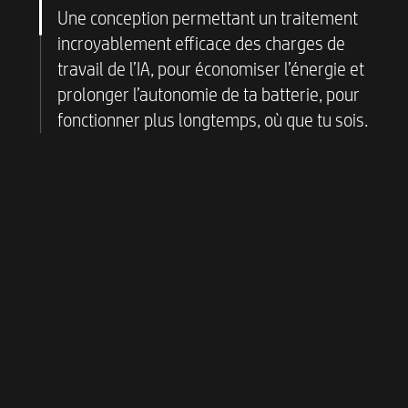
appels vidéo optimisés par l’IA, à la prise
efficace
Une conception permettant un traitement
de notes dynamique et à la création de
Processeur graphique
incroyablement efficace des charges de
: carte graphique
présentations, ainsi qu’à une bibliothèque
AMD Radeon™, qui offre une large bande
travail de l’IA, pour économiser l’énergie et
croissante d’applications d’IA générative.
passante aux performances de
prolonger l’autonomie de ta batterie, pour
l’intelligence artificielle
fonctionner plus longtemps, où que tu sois.
Processeur
: les cœurs des processeurs
AMD Ryzen™ sont conçus pour fournir une
accélération réactive à l’IA