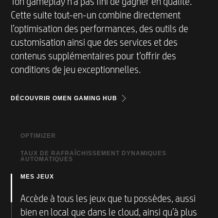
Ton gameplay n’a pas fini de gagner en qualité.
Prise en charge de taux de rafraîchissement
Cette suite tout-en-un combine directement
variables (VRR)
l’optimisation des performances, des outils de
* Toutes les spécifications de performance
correspondent aux spécifications standard
customisation ainsi que des services et des
indiquées par les fabricants de composants HP ;
contenus supplémentaires pour t’offrir des
les performances réelles peuvent être
conditions de jeu exceptionnelles.
supérieures ou inférieures.
* Toutes les spécifications de performance
DÉCOUVRIR OMEN GAMING HUB
correspondent aux spécifications standard
indiquées par les fabricants de composants HP ;
les performances réelles peuvent être
OPTIMIZER
supérieures ou inférieure,
TAUX DE RAFRAÎCHISSEMENT DYNAMIQUES
Utilise la fonction Booster pour augmenter
AUTOMATIQUES
jusqu’à 10 % tes performances gaming (FPS)
Couleurs disponibles
MES JEUX
Réduis ta consommation d’énergie et optimise
l’autonomie de la batterie jusqu’à 7 %
Noir céleste
Accède à tous les jeux que tu possèdes, aussi
bien en local que dans le cloud, ainsi qu’à plus