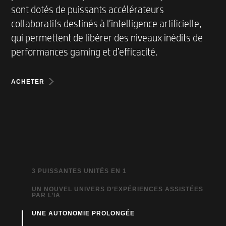
sont dotés de puissants accélérateurs
collaboratifs destinés à l’intelligence artificielle,
qui permettent de libérer des niveaux inédits de
performances gaming et d’efficacité.
ACHETER
3 PUISSANTES UNITÉS EN 1
UN NOUVEL UNIVERS D’EXPÉRIENCES ASSISTÉES
Unité de traitement neuronal
: *NOUVEAU*
PAR L’IA
moteur d’IA dédié et optimisé pour un
UNE AUTONOMIE PROLONGÉE
Reste à la pointe de l’innovation, grâce aux
traitement de l’intelligence artificielle