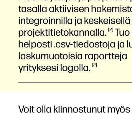
tasalla aktiivisen hakemis
integroinnilla ja keskeisellä
projektitietokannalla.
Tuo 
2
helposti .csv-tiedostoja ja l
laskumuotoisia raportteja
yrityksesi
logolla.
2
Voit olla kiinnostunut myös 