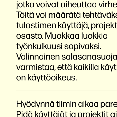
jotka voivat aiheuttaa virhe
Töitä voi määrätä tehtäväk
tulostimen käyttäjä, projekt
osasto. Muokkaa luokkia
työnkulkuusi sopivaksi.
Valinnainen salasanasuoj
varmistaa, että kaikilla käytt
on käyttöoikeus.
Hyödynnä tiimin aikaa par
Pidä käyttäjät ja projektit a