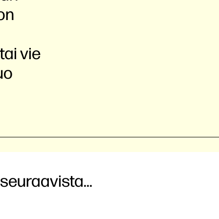
ton
tai vie
uo
seuraavista...