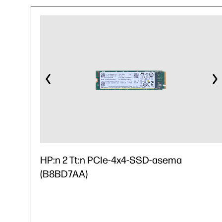
HP:n 2 Tt:n PCIe-4x4-SSD-asema
(B8BD7AA)