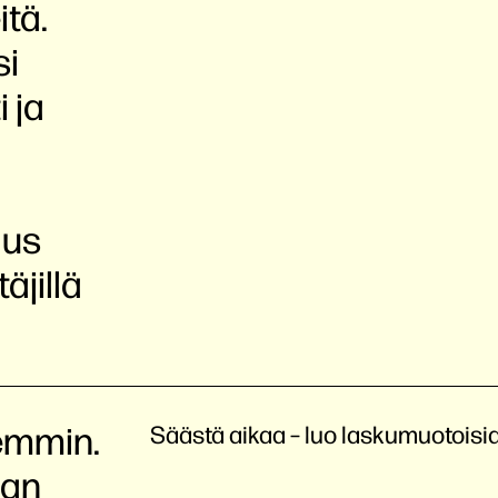
itä.
si
i ja
aus
äjillä
emmin.
Säästä aikaa – luo laskumuotoisia
jan