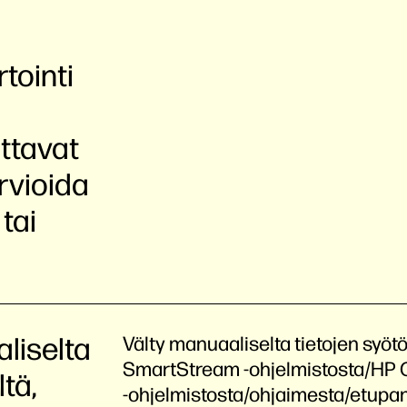
tointi
attavat
rvioida
tai
liselta
Välty manuaaliselta tietojen syötö
SmartStream -ohjelmistosta/HP C
ltä,
-ohjelmistosta/ohjaimesta/etupan