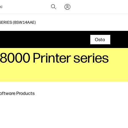
ki
SERIES (8SW14AAE)
Osta
8000 Printer series