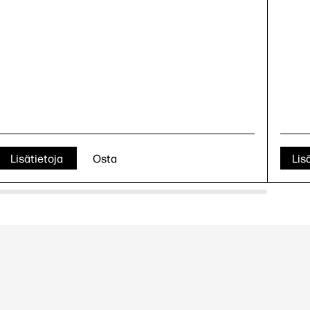
Lisätietoja
Osta
Lis