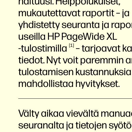
haltuusi. Helppolukuiset,
mukautettavat raportit – ja
yhdistetty seuranta ja rapor
useilla HP PageWide XL
-tulostimilla
– tarjoavat k
1
tiedot. Nyt voit paremmin a
tulostamisen kustannuksia 
mahdollistaa hyvitykset.
Välty aikaa vievältä manuaa
seuranalta ja tietojen syötö