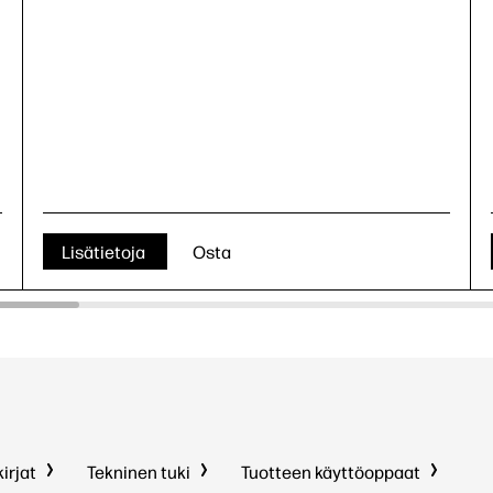
Lisätietoja
Osta
kirjat
Tekninen tuki
Tuotteen käyttöoppaat