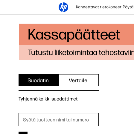
Kannettavat tietokoneet
Pöytä
Kassapäätteet
Tutustu liiketoimintaa tehostavi
Suodatin
Vertaile
Tyhjennä kaikki suodattimet