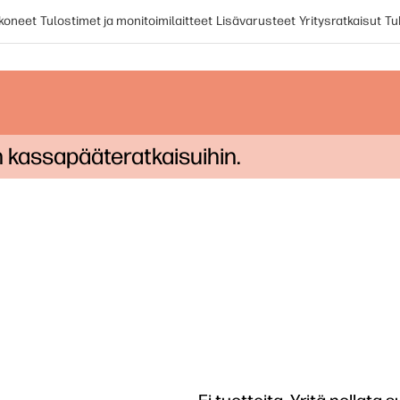
koneet
Tulostimet ja monitoimilaitteet
Lisävarusteet
Yritysratkaisut
Tu
in kassapääteratkaisuihin.