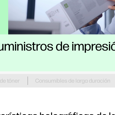
uministros de impresi
 de tóner
Consumibles de larga duración