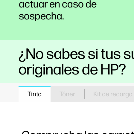
actuar en caso de
sospecha.
¿No sabes si tus s
originales de HP?
Tinta
Tóner
Kit de recarga