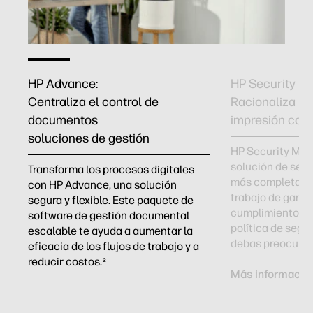
HP Advance:
HP Security M
Centraliza el control de
Racionaliza la
documentos
impresión con 
soluciones de gestión
HP Security Man
solución de seg
Transforma los procesos digitales
más completa. Re
con HP Advance, una solución
trabajo de garant
segura y flexible. Este paquete de
cumplimiento en 
software de gestión documental
política de segu
escalable te ayuda a aumentar la
de
debas preocupart
eficacia de los flujos de trabajo y a
reducir costos.
2
Más informació