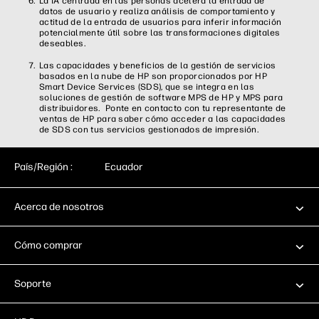
La IA centrada en las personas acelera la entrada de
datos de usuario y realiza análisis de comportamiento y
actitud de la entrada de usuarios para inferir información
potencialmente útil sobre las transformaciones digitales
deseables.
Las capacidades y beneficios de la gestión de servicios
basados en la nube de HP son proporcionados por HP
Smart Device Services (SDS), que se integra en las
soluciones de gestión de software MPS de HP y MPS para
distribuidores. Ponte en contacto con tu representante de
ventas de HP para saber cómo acceder a las capacidades
de SDS con tus servicios gestionados de impresión.
País/Región :
Ecuador
Acerca de nosotros
Cómo comprar
Soporte