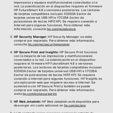
impresoras y equipos multifuncionales conectados a la
red. La autenticación en el dispositivo requiere el firmware
HP FutureSmart 4.8 o versiones posteriores. Los lectores
de tarjetas compatibles incluyen X3D03A (lector de
tarjetas universal USB HP) e Y7C05A (lector de
pulsaciones de teclas HIP2 HP). Se requiere conexión a
Internet para algunas funciones. Para obtener más
información, consulta
hp.com/go/advance
.
HP Security Manager:
HP Security Manager se debe
comprar por separado. Para obtener más información,
consulta
hp.com/go/securitymanager
.
HP Secure Print and Insights:
HP Secure Print funciona
con la mayoría de las impresoras y multifuncionales
conectadas a la red. La autenticación en el dispositivo
requiere el firmware HP FutureSmart 4.8 o versiones
posteriores. Los lectores de tarjetas compatibles incluyen
X3D03A (lector de tarjetas universal USB HP) e Y7C05A
(lector de pulsaciones de teclas HIP2 HP). Se requiere
conexión a Internet para algunas funciones. HP Insights es
una aplicación web que requiere acceso a Internet. Se
suministra con HP Secure Print y también se puede
comprar por separado. Para obtener más información,
visita
hp.com/go/secureprint
.
HP Web Jetadmin:
HP Web Jetadmin está disponible para
descargar sin costo adicional en
hp.com/go/wja
.